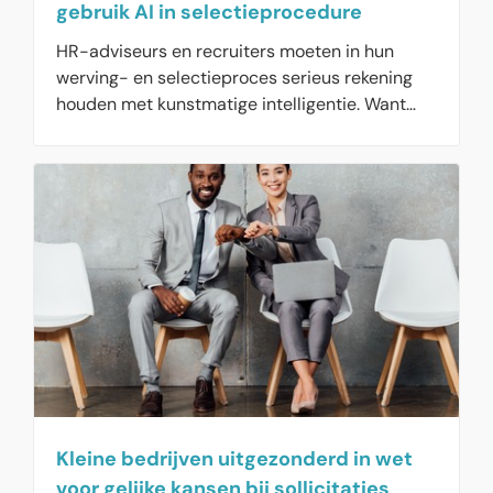
gebruik AI in selectieprocedure
HR-adviseurs en recruiters moeten in hun
werving- en selectieproces serieus rekening
houden met kunstmatige intelligentie. Want
een kwart van de werknemers zet AI al in bij
sollicitaties, of is van plan dat te doen. Maar
organisaties maken zelf ook gebruik van AI bij
het vinden van nieuwe werknemers. Een derde
van de organisaties gebruikt een vorm van
kunstmatige intelligentie in hun werving- en
selectieproces. Sollicitanten willen daar vooraf
helderheid over. Een derde vreest namelijk
voor discriminatie door de toepassing van AI in
de personeelsselectie.
Kleine bedrijven uitgezonderd in wet
voor gelijke kansen bij sollicitaties