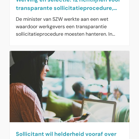
transparante sollicitatieprocedure,
checklist
De minister van SZW werkte aan een wet
waardoor werkgevers een transparantie
sollicitatieprocedure moesten hanteren. In
deze checklist staan 12 richtlijnen waarmee u
de sollicitatieprocedure zo objectief mogelijk
inricht. De checklist is nog steeds relevant voor
uw werving- en selectieprocedure, ookal wordt
de wet niet ingevoerd.
Sollicitant wil helderheid vooraf over