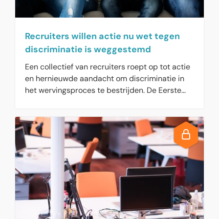
Recruiters willen actie nu wet tegen
discriminatie is weggestemd
Een collectief van recruiters roept op tot actie
en hernieuwde aandacht om discriminatie in
het wervingsproces te bestrijden. De Eerste
Kamer heeft onlangs nog een wet afgeschoten
die discriminatie bij werving en selectie moest
voorkomen, maar het collectief vindt dat er
juist wél wettelijke maatregelen nodig zijn om
een einde te maken aan discriminatoire
praktijken die kansen op de arbeidsmarkt
beperken.