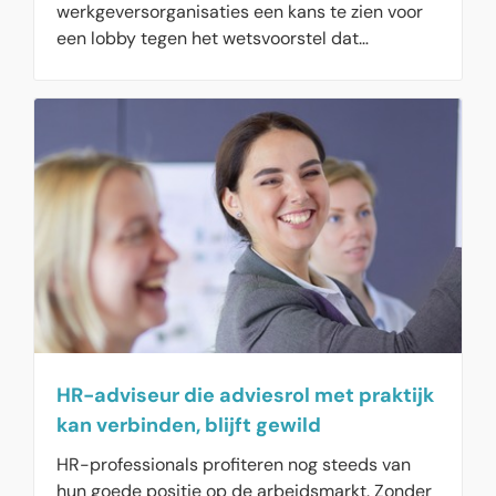
werkgeversorganisaties een kans te zien voor
een lobby tegen het wetsvoorstel dat
sollicitanten gelijke kansen moet geven bij
sollicitaties. De werkgeversorganisaties stellen
dat het wetsvoorstel te veel procedures
voorschrijft en dat dit niet helpt om
discriminatie op de werkvloer tegen te gaan.
Werkgevers willen de wet van tafel en zien veel
meer in handige tools die kunnen helpen om
eerlijker te werven en selecteren.
HR-adviseur die adviesrol met praktijk
kan verbinden, blijft gewild
HR-professionals profiteren nog steeds van
hun goede positie op de arbeidsmarkt. Zonder