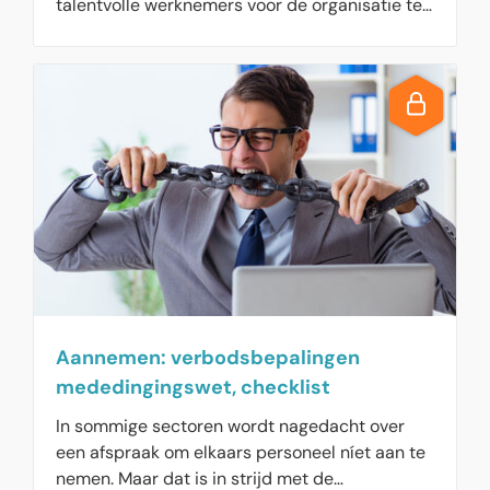
talentvolle werknemers voor de organisatie te
behouden. Daarom bieden managers een
hoger salaris aan onmisbare medewerkers die
de organisatie willen verlaten. Goed
werkgeverschap is een andere strategie die
ook nog steeds loont om in voldoende
personeel te voorzien, want werknemers blijken
vaker terug terug te keren naar hun voormalige
werkgever.
Aannemen: verbodsbepalingen
mededingingswet, checklist
In sommige sectoren wordt nagedacht over
een afspraak om elkaars personeel níet aan te
nemen. Maar dat is in strijd met de