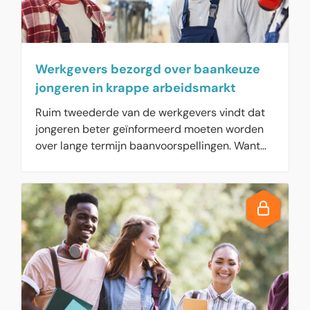
Werkgevers bezorgd over baankeuze
jongeren in krappe arbeidsmarkt
Ruim tweederde van de werkgevers vindt dat
jongeren beter geïnformeerd moeten worden
over lange termijn baanvoorspellingen. Want
werkgevers zijn bang dat potentiële
werknemers hun talenten verspillen aan
nutteloze 'bullshit-banen' die geen
daadwerkelijke bijdrage leveren aan de
maatschappij. De vele berichten over de
krappe arbeidsmarkt, zouden jongeren ook
kunnen verleiden om hun studie niet af te
maken, om zonder voldoende startkwalificaties
de arbeidsmarkt op te gaan, vrezen