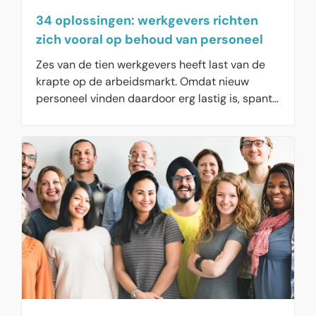
34 oplossingen: werkgevers richten
zich vooral op behoud van personeel
Zes van de tien werkgevers heeft last van de
krapte op de arbeidsmarkt. Omdat nieuw
personeel vinden daardoor erg lastig is, spant
driekwart zich extra in om personeel voor de
organisatie te behouden. Om werkgevers een
handje te helpen, heeft uitvoeringsorganisatie
UWV 34 oplossingen uitgewerkt waarmee zij
de krapte op de arbeidsmarkt te lijf kunnen
gaan.