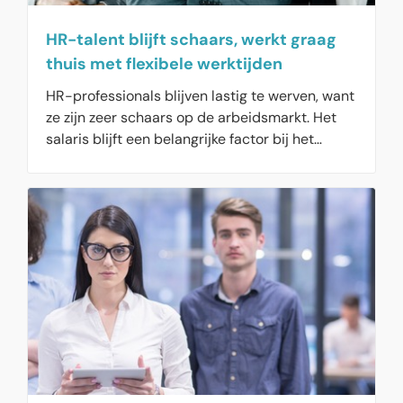
HR-talent blijft schaars, werkt graag
thuis met flexibele werktijden
HR-professionals blijven lastig te werven, want
ze zijn zeer schaars op de arbeidsmarkt. Het
salaris blijft een belangrijke factor bij het
werven van HR-talent, maar uit recent
onderzoek blijkt dat de inhoud van het werk,
zelfstandigheid in de functie en de
mogelijkheid voor thuiswerken ook belangrijke
factoren zijn om HR-professionals te werven.
En bij sollicitaties, ontmoet de HR-professional
graag het management waarmee zij of hij gaat
samenwerken.