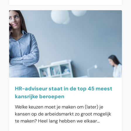
hoogopgeleiden met een hoog salaris. Een deel
van hen is bereid tot een vijfde van het salaris
in te leveren om te werken bij een werkgever
die milieubewust is. Hoewel vooral jongeren
onder 35 jaar graag willen werken bij een
klimaatbewuste organisatie, zijn zij toch minder
bereid om daarvoor salaris in te leveren.
Klimaatbewuste werkgevers kunnen hier hun
voordeel mee doen op de arbeidsmarkt.
HR-adviseur staat in de top 45 meest
kansrijke beroepen
Welke keuzen moet je maken om (later) je
kansen op de arbeidsmarkt zo groot mogelijk
te maken? Heel lang hebben we elkaar
voorgehouden om dan vooral verder te