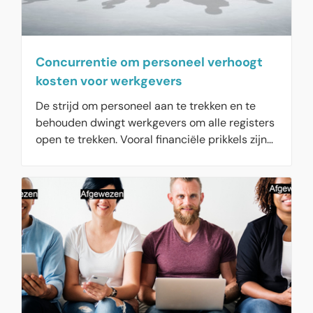
Concurrentie om personeel verhoogt
kosten voor werkgevers
De strijd om personeel aan te trekken en te
behouden dwingt werkgevers om alle registers
open te trekken. Vooral financiële prikkels zijn
populair, zoals aanbrengpremies of plaatsing in
een hogere salarisschaal. Dat verhoogt de
kosten voor werkgevers aanzienlijk. Verder
proberen werkgevers mensen te binden met
ontwikkelingsmogelijkheden en hybride
werken, waarmee ze werk en privé beter
kunnen combineren.