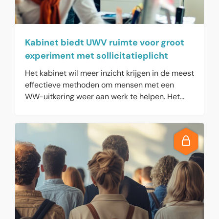
regelen bij Justis.
Kabinet biedt UWV ruimte voor groot
experiment met sollicitatieplicht
Het kabinet wil meer inzicht krijgen in de meest
effectieve methoden om mensen met een
WW-uitkering weer aan werk te helpen. Het
uitvoeringsinstituut gaat een grote groep
werkzoekenden opsplitsen en willekeurig
toegewezen begeleidingstrajecten aanbieden.
Na verloop van tijd wordt bekeken welke
manier van begeleiden het beste werkt.