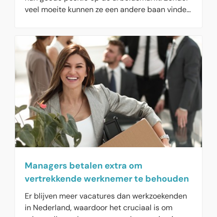
veel moeite kunnen ze een andere baan vinden.
Wel valt op dat bedrijven kritischer worden bij
de selectie van de gewenste HR-adviseur. Ze
zoeken naar een strategische HR-professional
die ook haar handen uit de mouwen kan steken
bij operationele taken. Bij de selectie willen
bedrijven daarom vaker een derde gesprek
voeren, om zeker te zijn dat ze de juiste HR-
kandidaat gevonden hebben. Maar dan blijkt
die kandidaat soms al weggekaapt door een
andere werkgever, die besluitvaardiger was.
Managers betalen extra om
vertrekkende werknemer te behouden
Er blijven meer vacatures dan werkzoekenden
in Nederland, waardoor het cruciaal is om