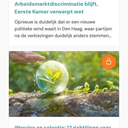
Arbeidsmarktdiscriminatie blijft,
Eerste Kamer verwerpt wet
Opnieuw is duidelijk dat er een nieuwe
politieke wind waait in Den Haag, waar partijen
na de verkiezingen duidelijk anders stemmen
over sociaal-economische onderwerpen dan
daarvoor. Want de wet tegen discriminatie bij
sollicitaties is dinsdagavond 26 maart
verworpen door de Eerste Kamer. Minister Van
Gennip (SZW) was de senatoren eerder nog
tegemoetgekomen door de wet af te zwakken,
maar dat heeft haar niet geholpen. Het is niet
zo dat de Eerste kamer denkt dat er helemaal
geen discriminatie bestaat bij sollicitaties,
maar de senatoren vrezen dat de wet te
belastend is voor (kleine) bedrijven.
Werving en selectie: 12 richtlijnen voor