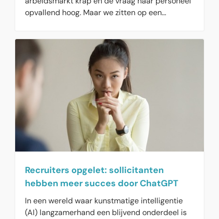
arbeidsmarkt krap en de vraag naar personeel
opvallend hoog. Maar we zitten op een
keerpunt, want de krapte wordt niet meer
groter. Ook neemt de intensiteit af waarmee
mensen door recruiters benaderd worden voor
ander werk. De arbeidsproductiviteit zal
omhoog moeten in Nederland, waardoor de
politiek voor lastige keuzes komt te staan.
Recruiters opgelet: sollicitanten
hebben meer succes door ChatGPT
In een wereld waar kunstmatige intelligentie
(AI) langzamerhand een blijvend onderdeel is