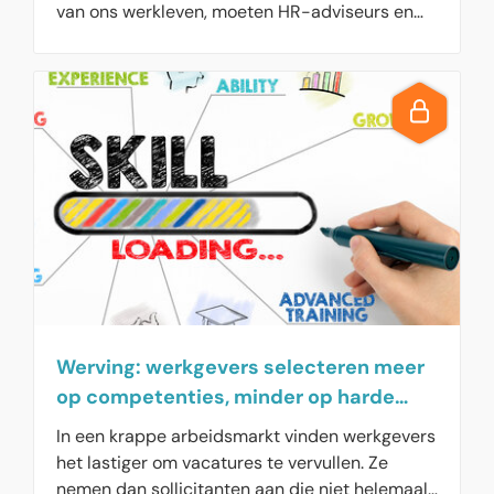
van ons werkleven, moeten HR-adviseurs en
recruiters beter rekening houden met de
groeiende invloed van ChatGPT. Sollicitanten
hebben deze AI-tool ontdekt en dat is niet
voor niets. Want recent onderzoek laat zien, dat
bijna driekwart van de sollicitanten vaker
wordt uitgenodigd voor gesprekken na het
gebruik van deze tool.
Werving: werkgevers selecteren meer
op competenties, minder op harde
functie-eisen
In een krappe arbeidsmarkt vinden werkgevers
het lastiger om vacatures te vervullen. Ze
nemen dan sollicitanten aan die niet helemaal