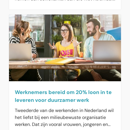
voldoen aan de gevraagde functie-eisen en
zonder de gevraagde relevante werkervaring
en diploma's. In plaats daarvan selecteren
werkgevers meer op competenties en veel
minder op harde functie-eisen.
Werknemers bereid om 20% loon in te
leveren voor duurzamer werk
Tweederde van de werkenden in Nederland wil
het liefst bij een milieubewuste organisatie
werken. Dat zijn vooral vrouwen, jongeren en