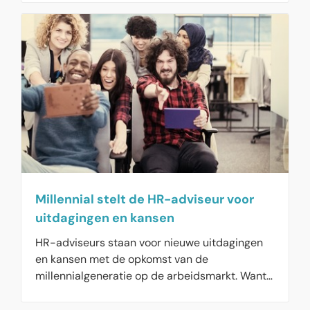
studeren, want met een HBO- of WO-diploma
op zak was succes op de arbeidsmarkt
verzekert. Maar er zijn nu zoveel mensen met
ten minste een bachelordiploma, dat er een
tekort ontstaat aan talenten met een mbo-
diploma. Daardoor nemen voor hen de kansen
op de arbeidsmarkt toe. Maar het verschilt per
beroepsgroep of een baan kansrijk is of niet.
Verheugend is, dat ook het beroep van HR-
adviseur in de lijst met de meest kansrijke
beroepen van 2024 staat.
Millennial stelt de HR-adviseur voor
uitdagingen en kansen
HR-adviseurs staan voor nieuwe uitdagingen
en kansen met de opkomst van de
millennialgeneratie op de arbeidsmarkt. Want
deze jonge werkenden zijn niet tevreden met
‘gewoon’ werk, maar hebben hoge