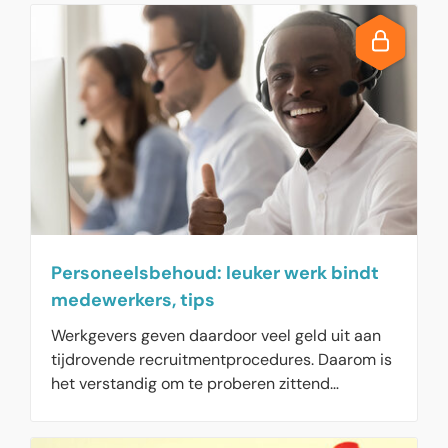
verwachtingen van hun werkomgeving. Ze
zoeken naar betekenis, balans en ontwikkeling
in hun professionele leven. Werkgevers moeten
daarom inspelen op de wensen en behoeften
van deze generatie om hen te kunnen werven
en behouden.
Personeelsbehoud: leuker werk bindt
medewerkers, tips
Werkgevers geven daardoor veel geld uit aan
tijdrovende recruitmentprocedures. Daarom is
het verstandig om te proberen zittend
personeel zo veel mogelijk voor de organisatie
te behouden. Dat hoeft niet altijd veel te kosten