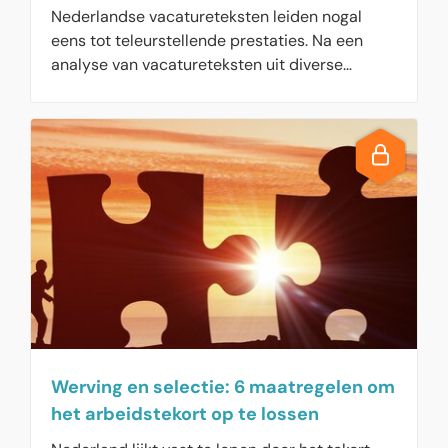
te vaag
Nederlandse vacatureteksten leiden nogal
eens tot teleurstellende prestaties. Na een
analyse van vacatureteksten uit diverse
sectoren, scoorde de gemiddelde tekst een
dikke onvoldoende. Het taalgebruik is meestal
te moeilijk en sluit niet aan bij een doelgroep
die steeds minder talig is. Zo staan in veel
vacatureteksten allerlei (ouderwetse) clichés,
die jongeren niet eens begrijpen. De overheid
scoort het best, vooral doordat
overheidsvacatureteksten compleet zijn. De
andere kant daarvan is wel, dat teksten om
ambtenaren te werven vaak erg lang zijn.
Werving en selectie: 6 maatregelen om
het arbeidstekort op te lossen