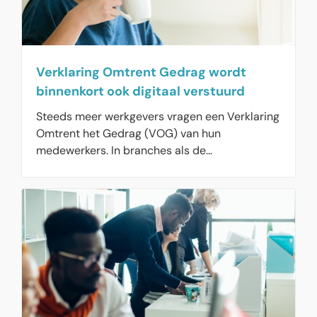
als de plannen van de aanstaande regering
doorgaan, lijkt het waarschijnlijk dat een
jarenlange vacaturestop voor rijksambtenaren
aan de orde is en er nauwelijks meer nieuwe
Verklaring Omtrent Gedrag wordt
mensen worden aangenomen.
binnenkort ook digitaal verstuurd
Steeds meer werkgevers vragen een Verklaring
Omtrent het Gedrag (VOG) van hun
medewerkers. In branches als de
kinderopvang, is dit zelfs wettelijk verplicht.
Binnenkort is de VOG voor iedereen digitaal te
ontvangen. Aanvragen zijn eenvoudig online te
regelen bij de screeningsautoriteit Justis. Deze
dienst waarschuwt voor commerciële partijen
die online aanbieden om de VOG-aanvraag af
te handelen. Want hun dienstverlening kost
veel geld, terwijl deze aanbieders niets anders
doen dan wat u zelf eenvoudig online kunt