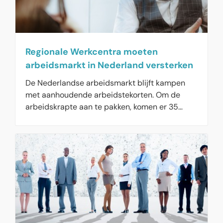
Regionale Werkcentra moeten
arbeidsmarkt in Nederland versterken
De Nederlandse arbeidsmarkt blijft kampen
met aanhoudende arbeidstekorten. Om de
arbeidskrapte aan te pakken, komen er 35
Werkcentra verspreid over het hele land. In een
werkcentrum gaan overheidsinstanties
samenwerken met, UWV, gemeenten, het
bedrijfsleven, vakbonden en
onderwijsorganisaties om de regionale
arbeidsmarkt te versterken.