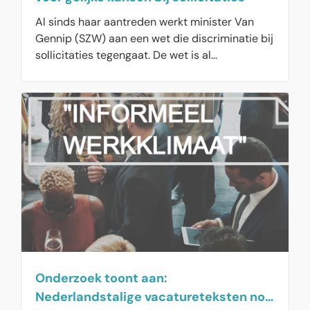
Al sinds haar aantreden werkt minister Van
Gennip (SZW) aan een wet die discriminatie bij
sollicitaties tegengaat. De wet is al
aangenomen door de Tweede Kamer, maar de
nieuwe Eerste Kamer stribbelt tegen. Daar
leven grote zorgen over de uitvoerbaarheid van
de wet voor kleine bedrijven. Daarom doet de
minister nu een handreiking aan de senatoren,
want de wet geldt straks niet meer voor
werkgevers met minder dan 50 werknemers.
Ook wordt wet pas in 2027 ingevoerd, zodat
grotere bedrijven tot die tijd kunnen werken
aan gedegen werkwijze voor de werving van
personeel.
Onderzoek toont aan:
Nederlandstalige vacatureteksten nog