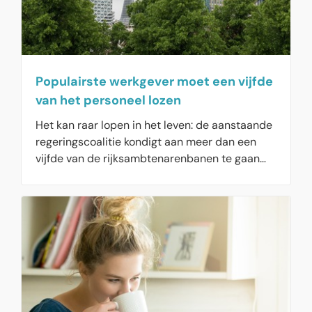
Populairste werkgever moet een vijfde
van het personeel lozen
Het kan raar lopen in het leven: de aanstaande
regeringscoalitie kondigt aan meer dan een
vijfde van de rijksambtenarenbanen te gaan
schrappen, terwijl de Rijksoverheid voor het
vijfde jaar de ‘Meest Favoriete Werkgever’ van
Nederland is. Vooral jongeren vinden de
overheid een aantrekkelijke werkgever, omdat
je daar unieke vaardigheden leert en
maatschappelijk relevant werk doet.
Gecombineerd met de mogelijkheid om
flexibel (thuis) te werken, is de overheid een
ware magneet voor de jongere doelgroep. Maar