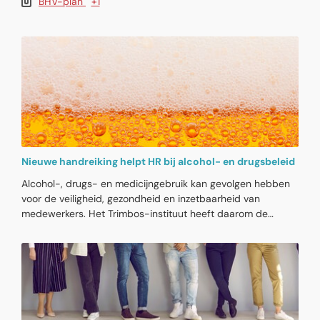
BHV-plan
+1
Nieuwe handreiking helpt HR bij alcohol- en drugsbeleid
Alcohol-, drugs- en medicijngebruik kan gevolgen hebben
voor de veiligheid, gezondheid en inzetbaarheid van
medewerkers. Het Trimbos-instituut heeft daarom de
Handreiking Alcohol-, drugs- en medicijnbeleid (ADM-
beleid) vernieuwd. Werkgevers, HR en arboprofessionals
krijgen hiermee praktische ondersteuning om beleid op te
stellen of bestaand beleid te actualiseren. Nieuw is de
nadruk op de invloed van de werkcultuur en werkomgeving.