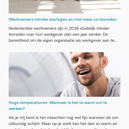
Werknemers minder bevlogen en niet meer zo tevreden
Nederlandse werknemers zijn in 2026 duidelijk minder
tevreden over hun werkgever dan een jaar eerder. De
bereidheid om de eigen organisatie als werkgever aan te
bevelen, is teruggezakt naar het niveau van 2019.
Tegelijkertijd neemt de bevlogenheid af en willen minder
werknemers hetzelfde werk bij hun huidige werkgever
blijven doen.
Hoge temperaturen: Wanneer is het te warm om te
werken?
Als je vrij bent is het misschien nog wel fijn wanneer de zon
uitbundig schijnt. Maar op je werk kan het dan zo warm en