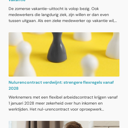
De zomerse vakantie-uittocht is volop bezig. Ook
medewerkers die langdurig ziek, zijn willen er dan even
tussen uitgaan. Als een zieke medewerker op vakantie wil,
moet die daarvoor wel vakantiedagen opnemen. De rechter
heeft bepaald, dat de werkgever dan 100% van het loon
moet doorbetalen en niet het lagere ‘ziekengeldloon’. Zieke
werknemers die te weinig vakantieloon hebben gekregen,
kunnen binnen 5 jaar zelfs nabetaling van het gemiste loon
vorderen. Werkgevers en HR-afdelingen doen er daarom
goed aan om hun personeelsregelingen hierop na te lopen.
Nulurencontract verdwijnt: strengere flexregels vanaf
2028
Werknemers met een flexibel arbeidscontract krijgen vanaf
1 januari 2028 meer zekerheid over hun inkomen en
werktijden. Het nul-urencontract voor oproepwerk
verdwijnt en maakt plaats voor een ‘bandbreedtecontract’.
Alleen scholieren, studenten en AOW-gerechtigden mogen
nog oproepwerk blijven doen. Voor werkgevers betekent dit