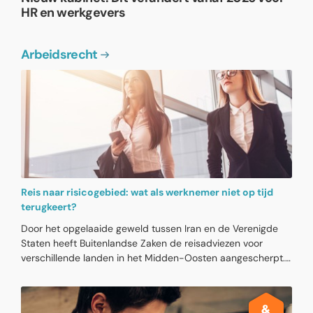
HR en werkgevers
Arbeidsrecht
Reis naar risicogebied: wat als werknemer niet op tijd
terugkeert?
Door het opgelaaide geweld tussen Iran en de Verenigde
Staten heeft Buitenlandse Zaken de reisadviezen voor
verschillende landen in het Midden-Oosten aangescherpt.
Voor werkgevers is dat extra reden om werknemers
duidelijk te informeren over reizen naar risicogebieden. Een
werkgever kan een privéreis niet zomaar verbieden, maar