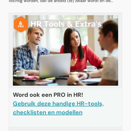
vochtig worden, dat de arbeid (te) zwaar wordt en de
prestaties flink omlaag gaan. Maar hoe hoog mag de
temperatuur eigenlijk oplopen op de werkplek? Hoewel we
in Nederland alles graag tot achter de komma regelen, zijn
er nog steeds geen wettelijke grenswaarden over hitte op
de werkplek. Wel zijn indicaties te geven over hoe warm het
mag zijn, voordat hittestress toeslaat.
Word ook een PRO in HR!
Gebruik deze handige HR-tools,
checklisten en modellen