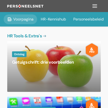
Voorpagina
HR-Kennishub
Personeelsbeleid
HR Tools & Extra's
Ontslag
Getuigschrift: drie voorbeelden