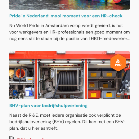
Pride in Nederland: mooi moment voor een HR-check
Nu World Pride in Amsterdam volop wordt gevierd, is het
voor werkgevers en HR-professionals een goed moment om
nog eens stil te staan bij de positie van LHBTI-medewerkers
in de organisatie. Niet omdat iedere werkgever een
uitgebreid Pride-programma nodig heeft, maar wel omdat
dit thema nog steeds invloed heeft op hoe veilig en vrij
iemand zich voelt op het werk. Inclusief HR-beleid draait
niet om een voorkeursbehandeling voor allerlei groepen,
maar om gelijke kansen, sociale veiligheid en ruimte voor
iedereen om het beste uit zichzelf te halen.
BHV-plan voor bedrijfshulpverlening
Naast de RI&E, moet iedere organisatie ook verplicht de
bedrijfshulpverlening (BHV) regelen. Dit kan met een BHV-
plan, dat u hier aantreft.