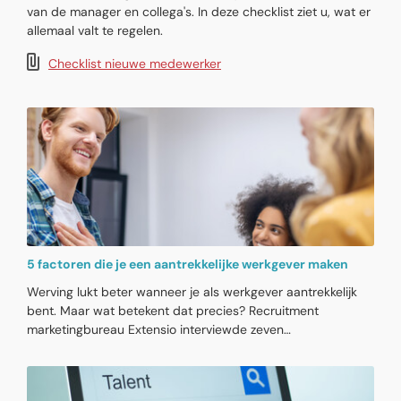
van de manager en collega's. In deze checklist ziet u, wat er
allemaal valt te regelen.
Checklist nieuwe medewerker
5 factoren die je een aantrekkelijke werkgever maken
Werving lukt beter wanneer je als werkgever aantrekkelijk
bent. Maar wat betekent dat precies? Recruitment
marketingbureau Extensio interviewde zeven
recruitmentexperts, waaronder Nicol Tadema, Aaltje
Vincent en René Brouwers. Geen van hen noemt salaris als
doorslaggevende factor. Wat zij wel noemen, levert vijf