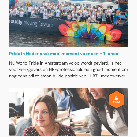
Pride in Nederland: mooi moment voor een HR-check
Nu World Pride in Amsterdam volop wordt gevierd, is het
voor werkgevers en HR-professionals een goed moment om
nog eens stil te staan bij de positie van LHBTI-medewerkers
in de organisatie. Niet omdat iedere werkgever een
uitgebreid Pride-programma nodig heeft, maar wel omdat
dit thema nog steeds invloed heeft op hoe veilig en vrij
iemand zich voelt op het werk. Inclusief HR-beleid draait
niet om een voorkeursbehandeling voor allerlei groepen,
maar om gelijke kansen, sociale veiligheid en ruimte voor
iedereen om het beste uit zichzelf te halen.