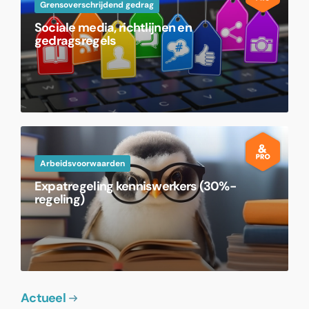
Grensoverschrijdend gedrag
Sociale media, richtlijnen en
gedragsregels
Arbeidsvoorwaarden
Expatregeling kenniswerkers (30%-
regeling)
Actueel