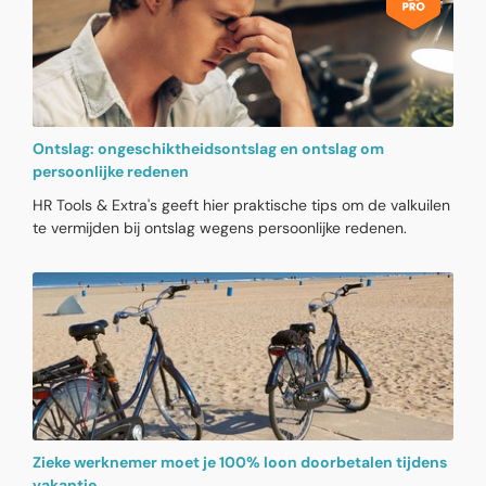
als een werknemer bewust naar een gebied met een
negatief reisadvies vertrekt en vervolgens niet op tijd kan
terugkeren, kan dat wel gevolgen hebben voor verlof en
loon.
Ontslag: ongeschiktheidsontslag en ontslag om
persoonlijke redenen
HR Tools & Extra's geeft hier praktische tips om de valkuilen
te vermijden bij ontslag wegens persoonlijke redenen.
Zieke werknemer moet je 100% loon doorbetalen tijdens
vakantie