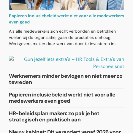
Papieren inclusiebeleid werkt niet voor alle medewerkers
even goed
Als alle medewerkers zich écht verbonden en betrokken
voelen bij de organisatie, gaan de prestaties omhoog.
Werkgevers maken daar werk van door te investeren in
diversiteits- en inclusiebeleid. Maar ondanks alle goede
bedoelingen, voelen sommige groepen medewerkers zich
nog altijd minder onderdeel van hun organisatie. Zij zien wel
dat er door de organisatie inclusief HR-beleid wordt
gevoerd, maar hun ervaringen op de werkvloer zijn minder
Werknemers minder bevlogen en niet meer zo
positief.
tevreden
Papieren inclusiebeleid werkt niet voor alle
medewerkers even goed
HR-beleidsplan maken: zo pak je het
strategisch en praktisch aan
Nieuw kabinet: Dit verandert vanaf 2026 voor