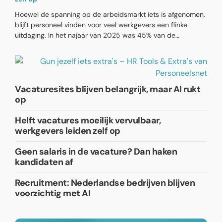
Hoewel de spanning op de arbeidsmarkt iets is afgenomen,
blijft personeel vinden voor veel werkgevers een flinke
uitdaging. In het najaar van 2025 was 45% van de
vacatures nog steeds moeilijk vervulbaar. Dat is lager dan in
2023 en 2024 (53%), maar het probleem blijft substantieel.
Tegelijkertijd geeft 58% van de werkgevers aan last te
hebben van de krapte op de arbeidsmarkt.
Vacaturesites blijven belangrijk, maar AI rukt
op
Helft vacatures moeilijk vervulbaar,
werkgevers leiden zelf op
Geen salaris in de vacature? Dan haken
kandidaten af
Recruitment: Nederlandse bedrijven blijven
voorzichtig met AI