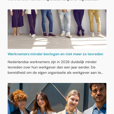
uitsluiting of achterstelling op het werk. De diversiteit groeit,
maar echte inclusie blijft dus uit. HR kan diversiteit en
inclusie bevorderen door in te zetten op inclusief HR-beleid.
Werknemers minder bevlogen en niet meer zo tevreden
Nederlandse werknemers zijn in 2026 duidelijk minder
tevreden over hun werkgever dan een jaar eerder. De
bereidheid om de eigen organisatie als werkgever aan te
bevelen, is teruggezakt naar het niveau van 2019.
Tegelijkertijd neemt de bevlogenheid af en willen minder
werknemers hetzelfde werk bij hun huidige werkgever
blijven doen.