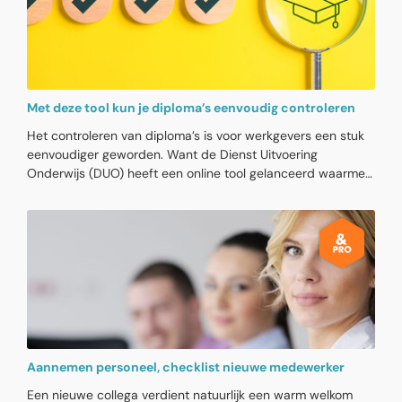
Met deze tool kun je diploma’s eenvoudig controleren
Het controleren van diploma’s is voor werkgevers een stuk
eenvoudiger geworden. Want de Dienst Uitvoering
Onderwijs (DUO) heeft een online tool gelanceerd waarmee
werkgevers snel kunnen nagaan of een diploma echt is. Het
gaat daarbij alleen om de digitale diploma's die recent bij
DUO geregistreerd zijn.
Aannemen personeel, checklist nieuwe medewerker
Een nieuwe collega verdient natuurlijk een warm welkom