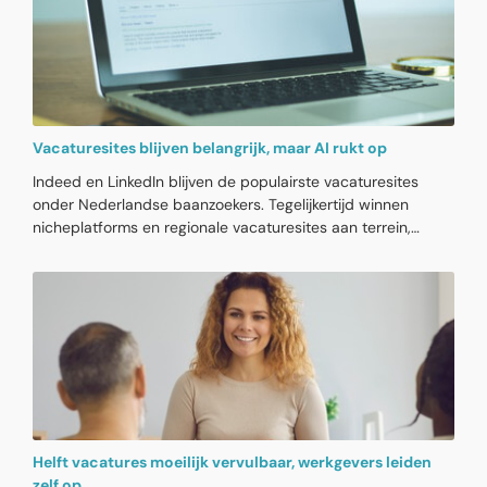
concrete actiepunten op voor jouw HR-afdeling.
Vacaturesites blijven belangrijk, maar AI rukt op
Indeed en LinkedIn blijven de populairste vacaturesites
onder Nederlandse baanzoekers. Tegelijkertijd winnen
nicheplatforms en regionale vacaturesites aan terrein,
terwijl enkele bekende namen aandeel verliezen. Bij het
zoeken naar vacatures wordt AI-gebruik belangrijker. Als
vacaturesites daar niet op inspelen, zullen velen de
komende jaren wegkwijnen.
Helft vacatures moeilijk vervulbaar, werkgevers leiden
zelf op