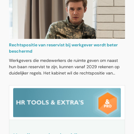
dat zij in 2027 hun beleid voor de flexibele schil met
tijdelijke contracten, oproepkrachten en uitzendwerk tijdig
moeten aanpassen.
Rechtspositie van reservist bij werkgever wordt beter
beschermd
Werkgevers die medewerkers de ruimte geven om naast
hun baan reservist te zijn, kunnen vanaf 2029 rekenen op
duidelijker regels. Het kabinet wil de rechtspositie van
reservisten moderniseren, omdat de huidige wetgeving niet
meer aansluit bij de ambitie om het aantal reservisten de
komende jaren meer dan te verdubbelen. Zo komt er
mogelijk onbetaald reservistenverlof na een oproep, dat de
werkgever niet mag weigeren. Ook wordt bekeken of de
ontslagbescherming voor opgeroepen reservisten opnieuw
moet worden ingevoerd. Verder worden werkgevers ontlast
als een reservist uitvalt door ziekte. Nu komen de kosten
daarvoor nog voor rekening van de werkgever.