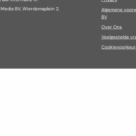
t Media BV, Wierdsmaplein 2,
Algemene voorw
BV
Over Ons
Veelgestelde vr
Cookievoorkeu