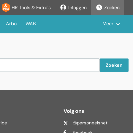
HR Tools & Extra's
Inloggen
Zoeken
Arbo
WAB
Meer
Zoeken
Volg ons
vice
@personeelsnet
Facebook