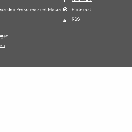
aarden Personeelsnet Media
Pinterest
RSS
agen
ren