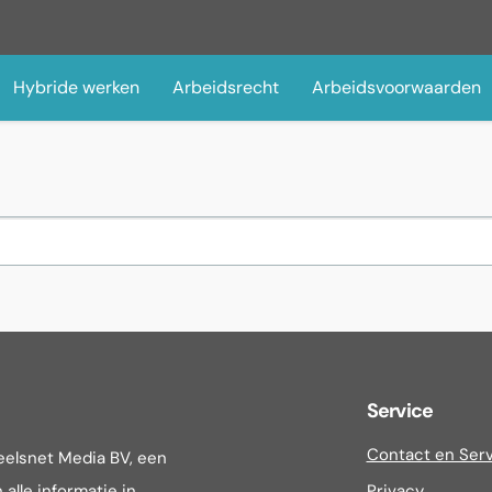
Hybride werken
Arbeidsrecht
Arbeidsvoorwaarden
Service
Contact en Ser
eelsnet Media BV, een
alle informatie in
Privacy