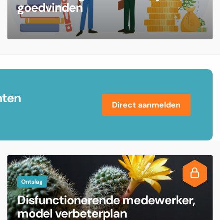
goedvinden
nten
Direct aanmelden
Ontslag
Disfunctionerende medewerker,
model verbeterplan