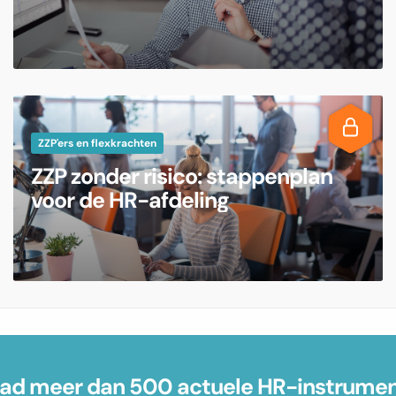
ZZP'ers en flexkrachten
ZZP zonder risico: stappenplan
voor de HR-afdeling
d meer dan 500 actuele HR-instrume