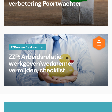
verbetering Poortwachter
ZZP'ers en flexkrachten
ZZP: Arbeidsrelatie
werkgever/werknemer
vermijden, checklist