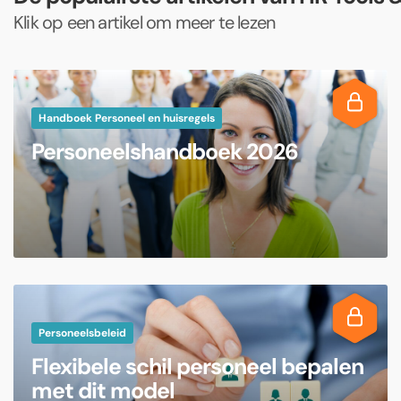
Klik op een artikel om meer te lezen
Handboek Personeel en huisregels
Personeelshandboek 2026
Personeelsbeleid
Flexibele schil personeel bepalen
met dit model