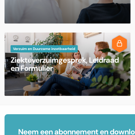
Verzuim en Duurzame inzetbaarheid
Ziekteverzuimgesprek, Leidraad
en Formulier
Neem een abonnement en downloa