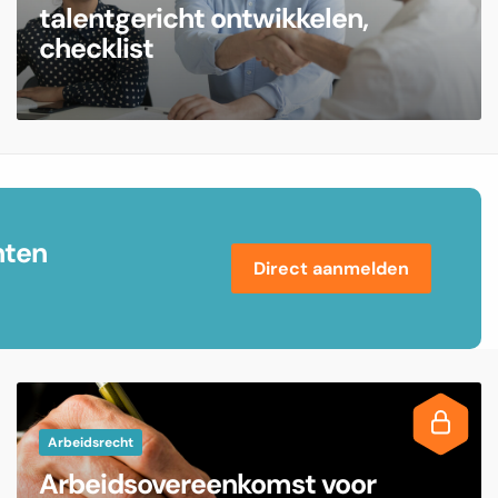
talentgericht ontwikkelen,
checklist
nten
Direct aanmelden
Arbeidsrecht
Arbeidsovereenkomst voor