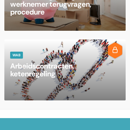
werknemer terugvragen,
procedure
WAB
Arbeidscontracten,
ketenregeling