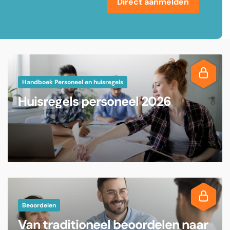
Direct aanmelden
Handboek Personeel en huisregels
Huisregels personeel 2026
Beoordelen
Van traditioneel beoordelen naar