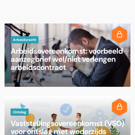
Arbeidsrecht
Arbeidsovereenkomst: voorbeeld
aanzegbrief wel/niet verlengen
arbeidscontract
Ontslag
Vaststellingsovereenkomst (VSO)
voor ontslag met wederzijds