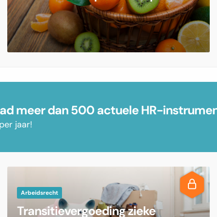
d meer dan 500 actuele HR-instrume
per jaar!
Arbeidsrecht
Transitievergoeding zieke