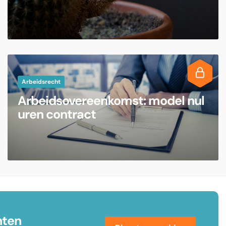
Arbeidsrecht
Arbeidsovereenkomst: model nul
uren contract
nten