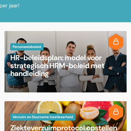
per jaar!
Personeelsbeleid
HR-beleidsplan: model voor
strategisch HRM-beleid met
handleiding
Verzuim en Duurzame inzetbaarheid
Ziekteverzuimprotocol opstellen