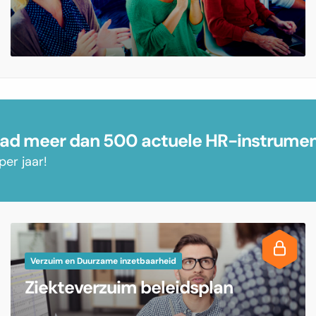
d meer dan 500 actuele HR-instrume
per jaar!
Verzuim en Duurzame inzetbaarheid
Ziekteverzuim beleidsplan