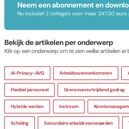
Neem een abonnement en downloa
Nu inclusief 2 collega's voor maar 247,00 euro 
Bekijk de artikelen per onderwerp
Klik op een onderwerp om te zien welke artikelen er 
AI-Privacy-AVG
Arbeidsovereenkomsten
Flexibel personeel
Grensoverschrijdend gedrag
Hybride werken
Instroom
Kennismanagem
Scholing
Secundaire arbeidsvoorwaarden