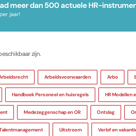
d meer dan 500 actuele HR-instrume
per jaar!
beschikbaar zijn.
Arbeidsrecht
Arbeidsvoorwaarden
Arbo
Handboek Personeel en huisregels
HR Modellen e
ent
Medezeggenschap en OR
Ontslag
Or
Talentmanagement
Uitstroom
Verlof en vakanti