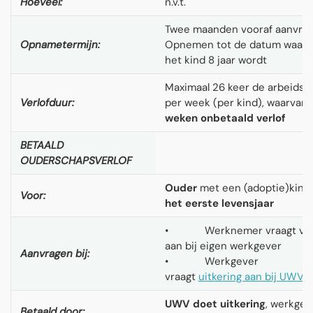
Hoeveel:
n.v.t.
Twee maanden vooraf aanvrag
Opnametermijn:
Opnemen tot de datum waar
het kind 8 jaar wordt
Maximaal 26 keer de arbeidsd
Verlofduur:
per week (per kind), waarvan
weken onbetaald verlof
BETAALD
OUDERSCHAPSVERLOF
Ouder
met een (adoptie)kind
Voor:
het eerste levensjaar
• Werknemer vraagt ver
aan bij eigen werkgever
Aanvragen bij:
• Werkgever
vraagt
uitkering aan bij UWV
UWV doet uitkering
, werkgev
Betaald door: