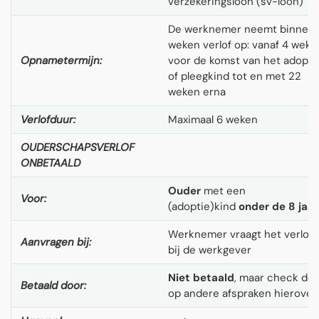
verzekeringsloon (sv-loon)
De werknemer neemt binnen 
weken verlof op: vanaf 4 weke
Opnametermijn:
voor de komst van het adopti
of pleegkind tot en met 22
weken erna
Verlofduur:
Maximaal 6 weken
OUDERSCHAPSVERLOF
ONBETAALD
Ouder
met een
Voor:
(adoptie)kind
onder de 8 jaar
Werknemer vraagt het verlof 
Aanvragen bij:
bij de werkgever
Niet betaald
, maar check de
Betaald door:
op andere afspraken hierover