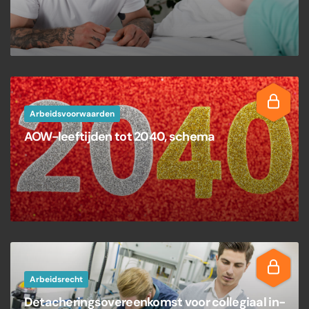
Arbeidsvoorwaarden
AOW-leeftijden tot 2040, schema
Arbeidsrecht
Detacheringsovereenkomst voor collegiaal in-