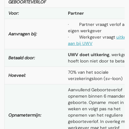
GEBOORTEVERLOF
Voor:
Partner
· Partner vraagt verlof aan 
eigen werkgever
Aanvragen bij:
· Werkgever vraagt
uitker
aan bij UWV
UWV doet uitkering
, werkgev
Betaald door:
hoeft loon niet door te betale
70% van het sociale
Hoeveel:
verzekeringsloon (sv-loon)
Aanvullend Geboorteverlof
opnemen binnen 6 maanden 
geboorte. Opname moet in h
weken en volgt pas na het
Opnametermijn:
opnemen van het reguliere
geboorteverlof. In overleg me
werkgever mag het verlof