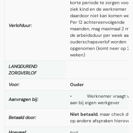
korte periode te zorgen voor 
ziek kind en de werknemer
daardoor niet kan komen werk
Per 12 achtereenvolgende
Verlofduur:
maanden, mag maximaal 2 maa
de arbeidsduur per week aan
ouderschapsverlof worden
opgenomen (komt neer op 2
weken)
LANGDUREND
ZORGVERLOF
Voor:
Ouder
• Werknemer vraagt ver
Aanvragen bij:
aan bij eigen werkgever
Niet betaald
, maar check de
Betaald door:
op andere afspraken hierover
Hoeveel:
n.v.t.