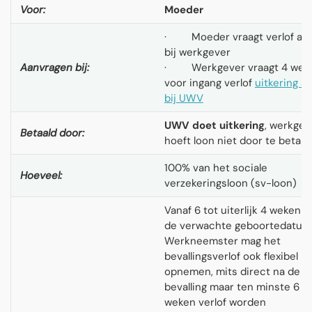
Voor:
Moeder
· Moeder vraagt verlof aa
bij werkgever
Aanvragen bij:
· Werkgever vraagt 4 wek
voor ingang verlof
uitkering a
bij UWV
UWV doet uitkering
, werkgev
Betaald door:
hoeft loon niet door te betale
100% van het sociale
Hoeveel:
verzekeringsloon (sv-loon)
Vanaf 6 tot uiterlijk 4 weken v
de verwachte geboortedatum
Werkneemster mag het
bevallingsverlof ook flexibel
opnemen, mits direct na de
bevalling maar ten minste 6
weken verlof worden