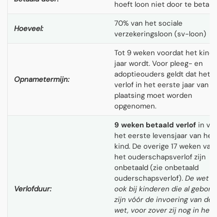
hoeft loon niet door te betale
70% van het sociale
Hoeveel:
verzekeringsloon (sv-loon)
Tot 9 weken voordat het kind 
jaar wordt. Voor pleeg- en
adoptieouders geldt dat het
Opnametermijn:
verlof in het eerste jaar van d
plaatsing moet worden
opgenomen.
9 weken betaald verlof
in va
het eerste levensjaar van het
kind. De overige 17 weken van
het ouderschapsverlof zijn
onbetaald (zie onbetaald
ouderschapsverlof).
De wet ge
Verlofduur:
ook bij kinderen die al gebore
zijn vóór de invoering van de
wet, voor zover zij nog in het