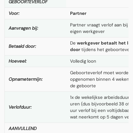
GEBOORTEVERLOF
Voor:
Partner
Partner vraagt verlof aan bij
Aanvragen bij:
eigen werkgever
De
werkgever betaalt het lo
Betaald door:
door
tijdens het geboorteverl
Hoeveel:
Volledig loon
Geboorteverlof moet worden
Opnametermijn:
opgenomen binnen 4 weken n
de geboorte
1x de wekelijkse arbeidsduur i
uren (dus bijvoorbeeld 38 of 
Verlofduur:
uur verlof bij een voltijdsbaan,
wat neerkomt op 5 dagen verl
AANVULLEND