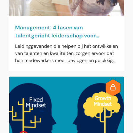
Management: 4 fasen van
talentgericht leiderschap voor
bevlogen medewerkers
Leidinggevenden die helpen bij het ontwikkelen
van talenten en kwaliteiten, zorgen ervoor dat
hun medewerkers meer bevlogen en gelukkiger
zijn. Bevlogen medewerkers blijken hun
werkgever meer aan te bevelen dan
werknemers die het minder naar hun zin
hebben. Wie talentgericht leiderschap oppakt,
doorloopt een proces van 4 fasen.