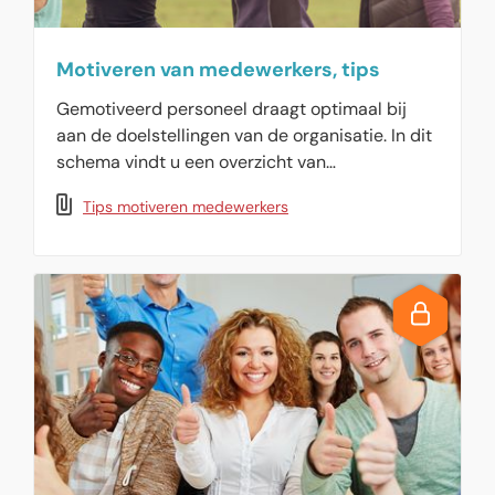
Motiveren van medewerkers, tips
Gemotiveerd personeel draagt optimaal bij
aan de doelstellingen van de organisatie. In dit
schema vindt u een overzicht van
motivatiefactoren, bruikbare
Tips motiveren medewerkers
personeelsinstrumenten en tips voor de
dagelijkse werkpraktijk.