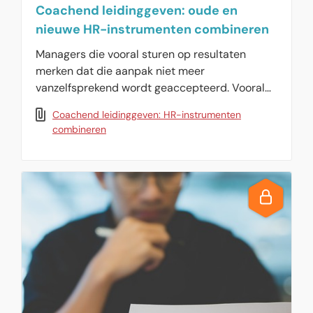
Coachend leidinggeven: oude en
nieuwe HR-instrumenten combineren
Managers die vooral sturen op resultaten
merken dat die aanpak niet meer
vanzelfsprekend wordt geaccepteerd. Vooral
jongere medewerkers verwachten meer: een
Coachend leidinggeven: HR-instrumenten
luisterend oor, opbouwende feedback en
combineren
persoonlijke begeleiding.