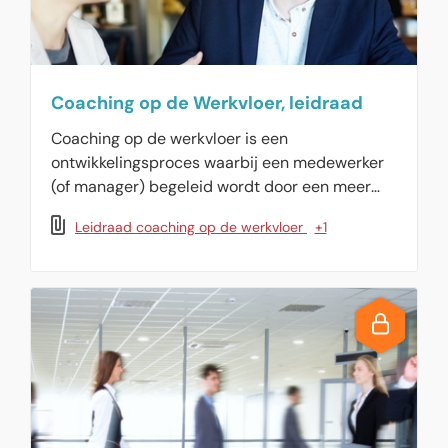
Coaching op de Werkvloer, leidraad
Coaching op de werkvloer is een
ontwikkelingsproces waarbij een medewerker
(of manager) begeleid wordt door een meer
ervaren persoon. Deze coach helpt bij het
Leidraad coaching op de werkvloer
+1
bereiken van specifieke professionele
competenties of doelen. In deze leidraad voor
HR-adviseurs leest u meer over coaching.