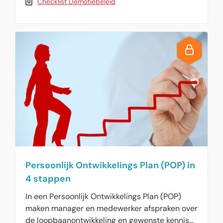
Checklist Demotiebeleid
vindt u informatie en een checklist over
demotiebeleid.
Persoonlijk Ontwikkelings Plan (POP) in
4 stappen
In een Persoonlijk Ontwikkelings Plan (POP)
maken manager en medewerker afspraken over
de loopbaanontwikkeling en gewenste kennis