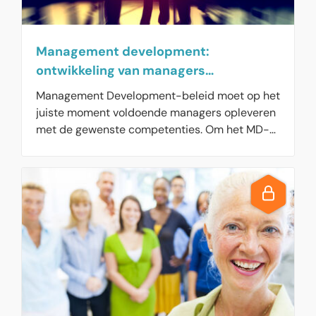
Management development:
ontwikkeling van managers
systematisch aanpakken
Management Development-beleid moet op het
juiste moment voldoende managers opleveren
met de gewenste competenties. Om het MD-
beleid vorm te geven, kunt u verschillende
instrumenten inzetten. Zo kunt u medewerkers
met managementpotentieel vormen tot nieuwe
managers en de kwaliteit van zittende
managers verhogen.