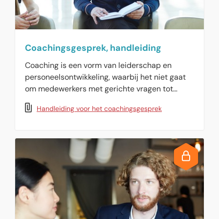
Coachingsgesprek, handleiding
Coaching is een vorm van leiderschap en
personeelsontwikkeling, waarbij het niet gaat
om medewerkers met gerichte vragen tot
zelfinzicht en oplossingen te laten komen.
Handleiding voor het coachingsgesprek
Hiermee verhoogt coaching de betrokkenheid,
stimuleert de zelfontwikkeling en leidt het vaak
tot blijvende gedragsverandering. Deze
handleiding beschrijft hoe u effectieve
coachingsgesprekken kunt voeren met behulp
van het GROW-model.