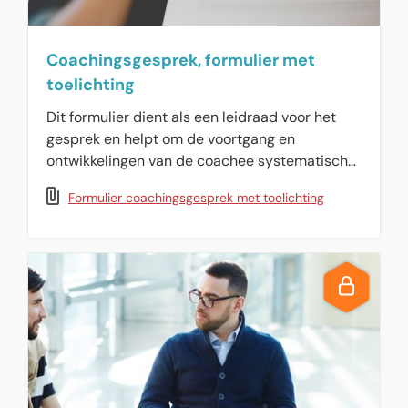
Coachingsgesprek, formulier met
toelichting
Dit formulier dient als een leidraad voor het
gesprek en helpt om de voortgang en
ontwikkelingen van de coachee systematisch
bij te houden. Het kan worden aangepast aan
Formulier coachingsgesprek met toelichting
de specifieke behoeften en context van de
organisatie of het team.