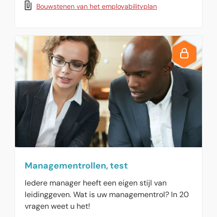
Bouwstenen van het employabilityplan
employabilityplan samen met deze
bouwstenen.
Managementrollen, test
Iedere manager heeft een eigen stijl van
leidinggeven. Wat is uw managementrol? In 20
vragen weet u het!