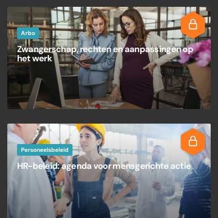
Arbo
Zwangerschap, rechten en aanpassingen op
het werk
Personeelsbeleid
HR-beleid: agenda voor mensgerichte actie