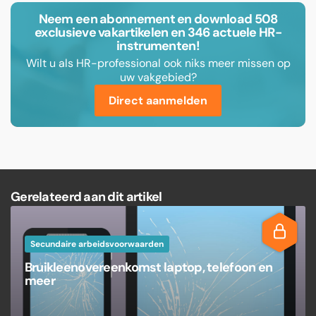
Neem een abonnement en download 508
exclusieve vakartikelen en 346 actuele HR-
instrumenten!
Wilt u als HR-professional ook niks meer missen op
uw vakgebied?
Direct aanmelden
Gerelateerd aan dit artikel
Secundaire arbeidsvoorwaarden
Bruikleenovereenkomst laptop, telefoon en
meer