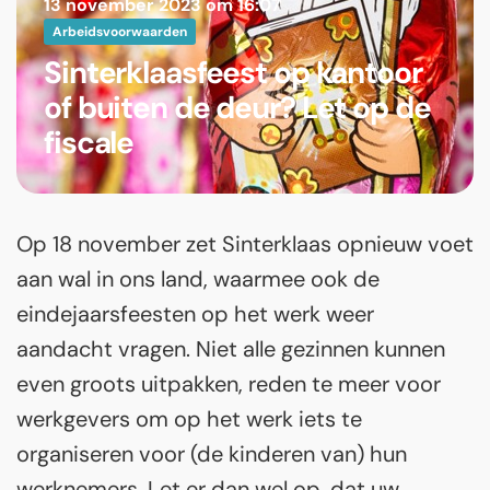
13 november 2023 om 16:07
Arbeidsvoorwaarden
Sinterklaasfeest op kantoor
of buiten de deur? Let op de
fiscale
Op 18 november zet Sinterklaas opnieuw voet
aan wal in ons land, waarmee ook de
eindejaarsfeesten op het werk weer
aandacht vragen. Niet alle gezinnen kunnen
even groots uitpakken, reden te meer voor
werkgevers om op het werk iets te
organiseren voor (de kinderen van) hun
werknemers. Let er dan wel op, dat uw