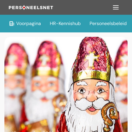
Voorpagina
HR-Kennishub
Personeelsbeleid