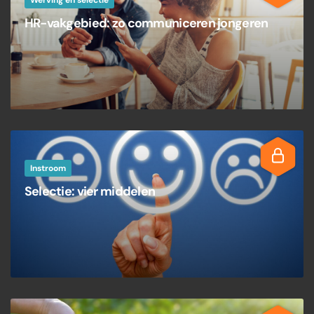
Werving en selectie
HR-vakgebied: zo communiceren jongeren
Instroom
Selectie: vier middelen