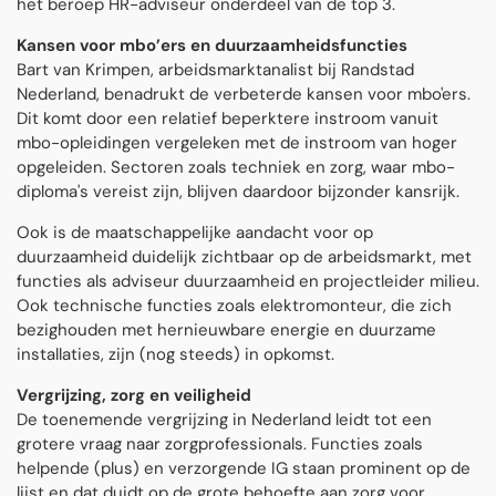
het beroep HR-adviseur onderdeel van de top 3.
Kansen voor mbo’ers en duurzaamheidsfuncties
Bart van Krimpen, arbeidsmarktanalist bij Randstad
Nederland, benadrukt de verbeterde kansen voor mbo'ers.
Dit komt door een relatief beperktere instroom vanuit
mbo-opleidingen vergeleken met de instroom van hoger
opgeleiden. Sectoren zoals techniek en zorg, waar mbo-
diploma's vereist zijn, blijven daardoor bijzonder kansrijk.
Ook is de maatschappelijke aandacht voor op
duurzaamheid duidelijk zichtbaar op de arbeidsmarkt, met
functies als adviseur duurzaamheid en projectleider milieu.
Ook technische functies zoals elektromonteur, die zich
bezighouden met hernieuwbare energie en duurzame
installaties, zijn (nog steeds) in opkomst.
Vergrijzing, zorg en veiligheid
De toenemende vergrijzing in Nederland leidt tot een
grotere vraag naar zorgprofessionals. Functies zoals
helpende (plus) en verzorgende IG staan prominent op de
lijst en dat duidt op de grote behoefte aan zorg voor