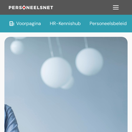
Voorpagina
HR-Kennishub
Personeelsbeleid