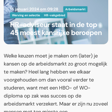
15 januari 2024 om 09:28
Arbeidsmarkt
Werving en selectie
HR-vakgebied
HR-adviseur staat in de top
45 meest kansrijke beroepen
Welke keuzen moet je maken om (later) je
kansen op de arbeidsmarkt zo groot mogelijk
te maken? Heel lang hebben we elkaar
voorgehouden om dan vooral verder te
studeren, want met een HBO- of WO-
diploma op zak was succes op de
arbeidsmarkt verzekert. Maar er zijn nu zoveel
mensen met ten minste een