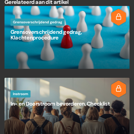
Gerelateerd aan dit artikel
Grensoverschrijdend gedrag
Grensoverschrijdend gedrag,
Klachtenprocedure
Instroom
In- en Doorstroom bevorderen, Checklist