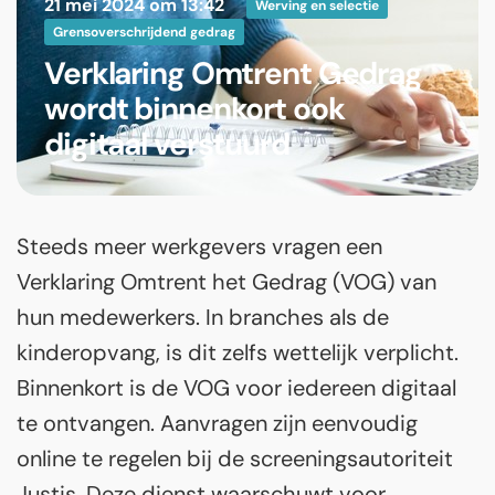
21 mei 2024 om 13:42
Werving en selectie
Grensoverschrijdend gedrag
Verklaring Omtrent Gedrag
wordt binnenkort ook
digitaal verstuurd
Steeds meer werkgevers vragen een
Verklaring Omtrent het Gedrag (VOG) van
hun medewerkers. In branches als de
kinderopvang, is dit zelfs wettelijk verplicht.
Binnenkort is de VOG voor iedereen digitaal
te ontvangen. Aanvragen zijn eenvoudig
online te regelen bij de screeningsautoriteit
Justis. Deze dienst waarschuwt voor