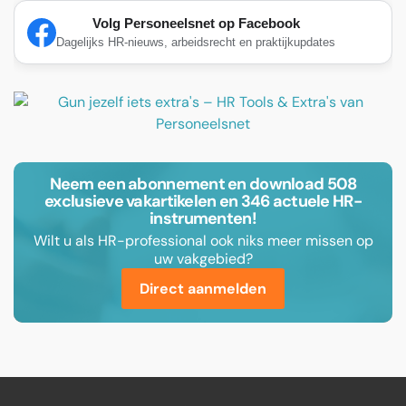
Volg Personeelsnet op Facebook
Dagelijks HR-nieuws, arbeidsrecht en praktijkupdates
Neem een abonnement en download 508
exclusieve vakartikelen en 346 actuele HR-
instrumenten!
Wilt u als HR-professional ook niks meer missen op
uw vakgebied?
Direct aanmelden