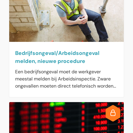
Bedrijfsongeval/Arbeidsongeval
melden, nieuwe procedure
Een bedrijfsongeval moet de werkgever
meestal melden bij Arbeidsinspectie. Zware
ongevallen moeten direct telefonisch worden
gemeld; lichtere ongevallen kunnen met een
internetformulier worden afgedaan. De
werkgever krijgt voortaan twee weken om een
werkgeversrapportage met verbeterplan op te
stellen. Als dat niet goed gebeurt, volgt alsnog
inspectie met een mogelijke boete.