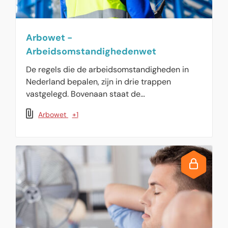
Arbowet -
Arbeidsomstandighedenwet
De regels die de arbeidsomstandigheden in
Nederland bepalen, zijn in drie trappen
vastgelegd. Bovenaan staat de
Arbeidsomstandighedenwet met algemene
Arbowet
+1
doelvoorschriften. Deze worden uitgewerkt in
het Arbobesluit en de Arboregeling.