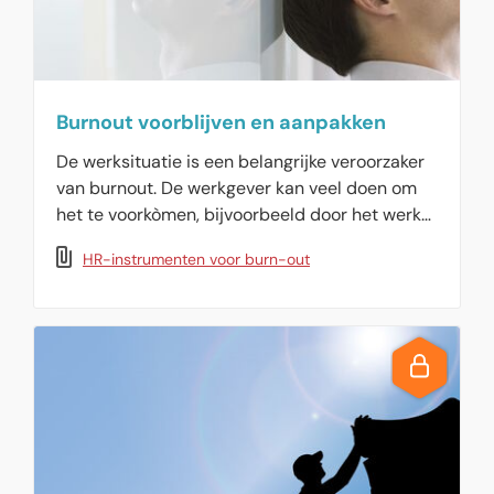
Burnout voorblijven en aanpakken
De werksituatie is een belangrijke veroorzaker
van burnout. De werkgever kan veel doen om
het te voorkòmen, bijvoorbeeld door het werk
anders te organiseren. Hiervoor is een
HR-instrumenten voor burn-out
combinatie van verschillende HR-
instrumenten het meest effectief.