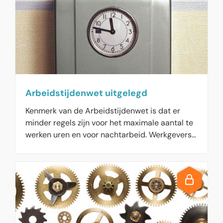
Arbeidstijdenwet uitgelegd
Kenmerk van de Arbeidstijdenwet is dat er
minder regels zijn voor het maximale aantal te
werken uren en voor nachtarbeid. Werkgevers
en werknemers moeten samen afspraken
maken over de praktijksituatie op het werk. De
laatste jaren is de Nadere regeling
kinderarbeid aangepast voor een verbod op
het rondbrengen van maaltijden en
boodschappen door kinderen.