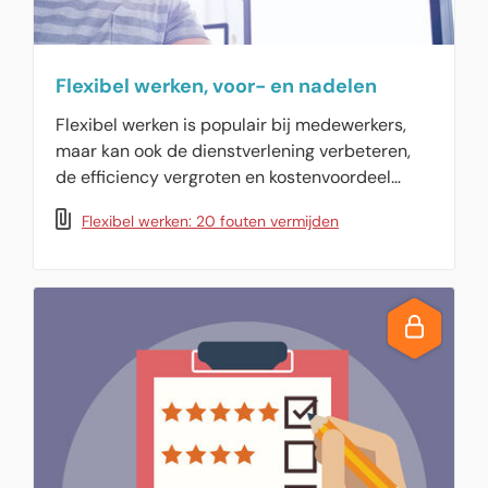
Flexibel werken, voor- en nadelen
Flexibel werken is populair bij medewerkers,
maar kan ook de dienstverlening verbeteren,
de efficiency vergroten en kostenvoordeel
opleveren. Hier vindt u een overzicht van de
Flexibel werken: 20 fouten vermijden
voor- en nadelen en een lijst met de 20 meest
gemaakte fouten.