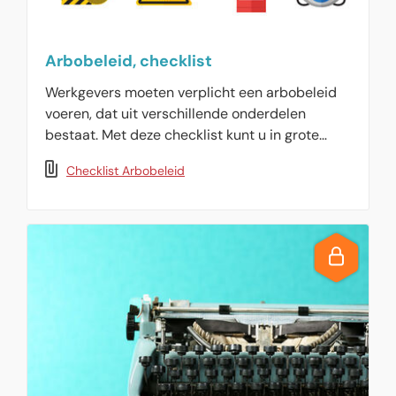
Arbobeleid, checklist
Werkgevers moeten verplicht een arbobeleid
voeren, dat uit verschillende onderdelen
bestaat. Met deze checklist kunt u in grote
lijnen bepalen of uw arbobeleid aan de eisen
Checklist Arbobeleid
voldoet, of dat aanpassingen wenselijk zijn.