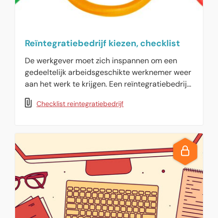
Reïntegratiebedrijf kiezen, checklist
De werkgever moet zich inspannen om een
gedeeltelijk arbeidsgeschikte werknemer weer
aan het werk te krijgen. Een reïntegratiebedrijf
kan daarbij helpen. Deze informatie met
Checklist reintegratiebedrijf
checklist helpt bij de juiste keuze voor een
reïntegratiebedrijf.