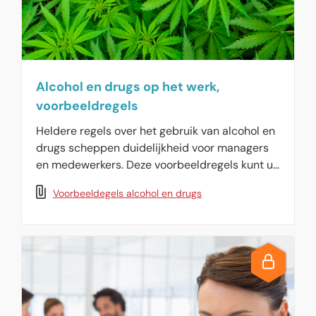
Alcohol en drugs op het werk,
voorbeeldregels
Heldere regels over het gebruik van alcohol en
drugs scheppen duidelijkheid voor managers
en medewerkers. Deze voorbeeldregels kunt u
opnemen in uw personeelshandboek of als
Voorbeeldegels alcohol en drugs
onderdeel van uw arbobeleid gebruiken. U kunt
ze aanpassen aan de wensen van uw eigen
organisatie.