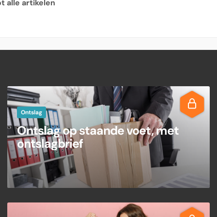
 alle artikelen
Ontslag
Ontslag op staande voet, met
ontslagbrief