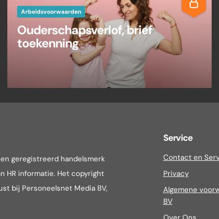
Arbeidsvoorwaarden
Ouderschapsverlof, brief
toekenning
Service
Contact en Ser
een geregistreerd handelsmerk
n HR informatie. Het copyright
Privacy
rust bij Personeelsnet Media BV,
Algemene voorw
BV
Over Ons