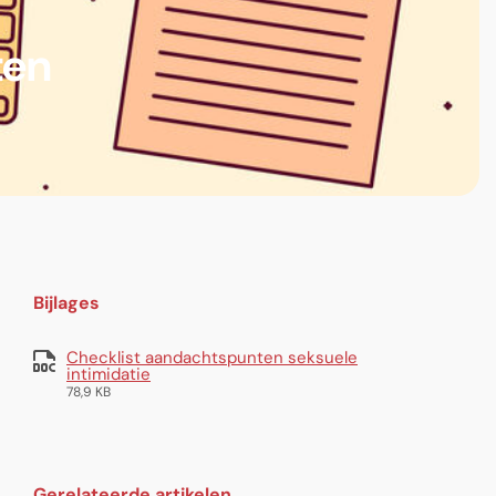
ten
Bijlages
Checklist aandachtspunten seksuele
intimidatie
78,9 KB
Gerelateerde artikelen