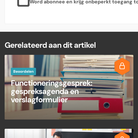
Word abonnee en krijg onbeperkt toegang tot
Gerelateerd aan dit artikel
Beoordelen
Functioneringsgesprek:
gespreksagenda en
verslagformulier