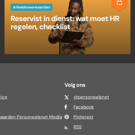
Arbeidsvoorwaarden
Reservist in dienst: wat moet HR
regelen, checklist
Volg ons
vice
@personeelsnet
Facebook
aarden Personeelsnet Media
Pinterest
RSS