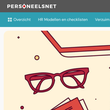
Overzicht
HR Modellen en checklisten
Verzuim