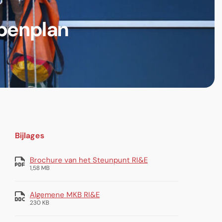
ppenplan
Bijlages
Brochure van het Steunpunt RI&E
1,58 MB
Algemene MKB RI&E
230 KB