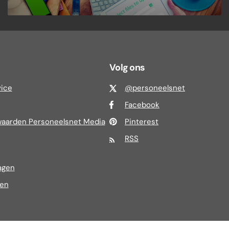
Volg ons
vice
@personeelsnet
Facebook
aarden Personeelsnet Media
Pinterest
RSS
agen
ren