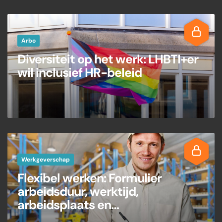
Arbo
Diversiteit op het werk: LHBTI+er
wil inclusief HR-beleid
Werkgeverschap
Flexibel werken: Formulier
arbeidsduur, werktijd,
arbeidsplaats en
arbeidszekerheid aanpassen