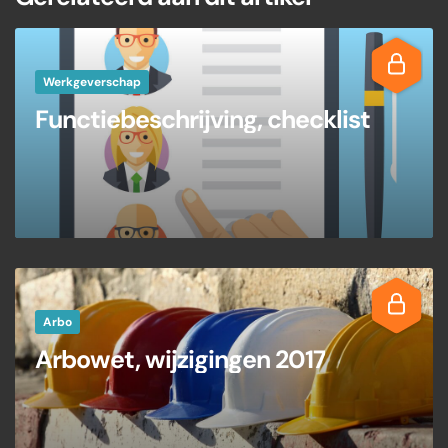
Werkgeverschap
Functiebeschrijving, checklist
Arbo
Arbowet, wijzigingen 2017