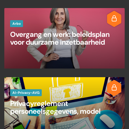
Arbo
Overgang en werk: beleidsplan
voor duurzame inzetbaarheid
AI-Privacy-AVG
Privacyreglement
personeelsgegevens, model