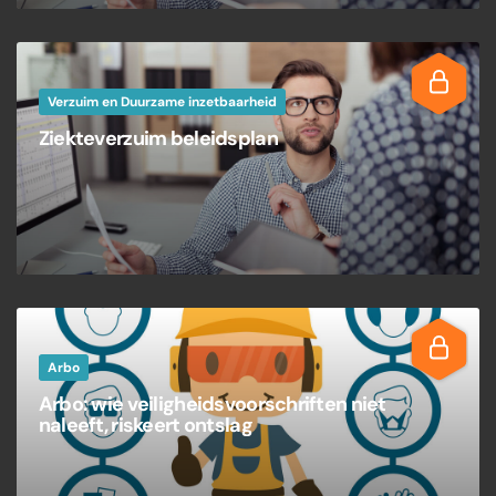
Verzuim en Duurzame inzetbaarheid
Ziekteverzuim beleidsplan
Arbo
Arbo: wie veiligheidsvoorschriften niet
naleeft, riskeert ontslag