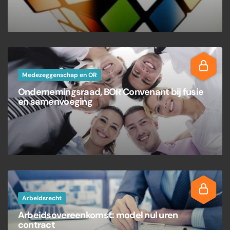
Medezeggenschap en OR
Ondernemingsraad, BOR Convenant bij fusie
en samenvoeging
Arbeidsrecht
Arbeidsovereenkomst: model nul uren
contract