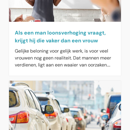
beoordelen of Booking.com premie moet
afdragen aan het fonds.
Als een man loonsverhoging vraagt,
krijgt hij die vaker dan een vrouw
Gelijke beloning voor gelijk werk, is voor veel
vrouwen nog geen realiteit. Dat mannen meer
verdienen, ligt aan een waaier van oorzaken.
Maar onderzoek van vakbond CNV wijst uit dat
mannen vaker loonsverhoging krijgen als ze
daar om vragen. Ook krijgen mannen veel vaker
een hoger salaris na een goede
personeelsbeoordeling, dan hun vrouwelijke
collega’s. Bovendien maken mannen vaker
afspraken over hun beloning, buiten de cao om.
Vakbond CNV heeft nu een online meldpunt
ingericht waar leden ongelijke beloning kunnen