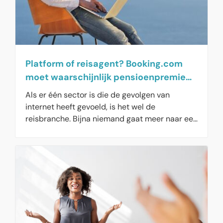
Platform of reisagent? Booking.com
moet waarschijnlijk pensioenpremie
afdragen
Als er één sector is die de gevolgen van
internet heeft gevoeld, is het wel de
reisbranche. Bijna niemand gaat meer naar een
reisbureau en boekt nu hotels en huisjes online.
Booking.com, een oorspronkelijk Nederlands
bedrijf, is een grote speler op deze markt. Naar
eigen zeggen is het slechts een
‘reserveringsplatform’, maar volgens het
pensioenfonds voor de reisbranche is het
bedrijf een online reisagent. De Hoge Raad is
het daar nu mee eens en laat het gerechtshof