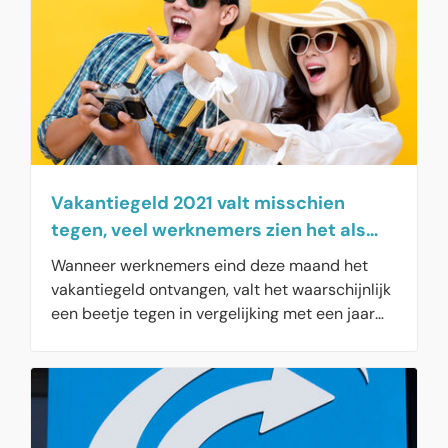
Vakantiegeld 2021 valt misschien
tegen, veel werknemers zien het als
bonus
Wanneer werknemers eind deze maand het
vakantiegeld ontvangen, valt het waarschijnlijk
een beetje tegen in vergelijking met een jaar
eerder. Dat komt door wijzigingen in de
belastingen. Alleen mensen met een
minimumloon, krijgen meer vakantiegeld op
hun rekening gestort. Overigens gebruikt een
kwart (28%) van de Nederlanders het