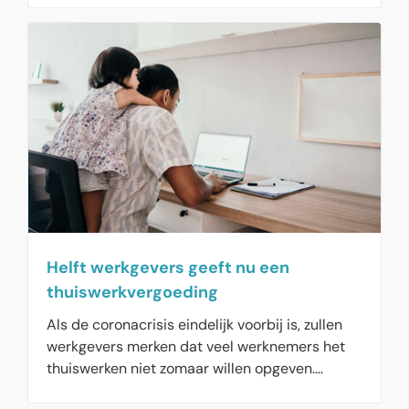
bijna één op de drie Nederlanders beter naar
hun loonstrookje. Een derde van de
werknemers zou graag vaker per maand salaris
krijgen dan de gebruikelijke éénmalige
salarisbetaling per maand.
Helft werkgevers geeft nu een
thuiswerkvergoeding
Als de coronacrisis eindelijk voorbij is, zullen
werkgevers merken dat veel werknemers het
thuiswerken niet zomaar willen opgeven.
Gedeeltelijk thuiswerken wordt mogelijk het