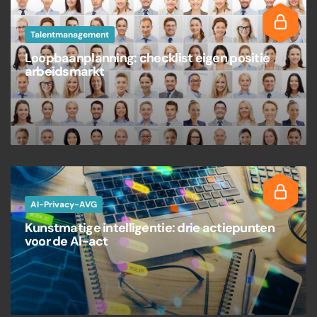
Talentmanagement
Loopbaanplanning: checklist eigen positie
arbeidsmarkt
AI-Privacy-AVG
Kunstmatige intelligentie: drie actiepunten
voor de AI-act