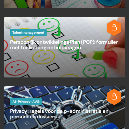
Talentmanagement
Persoonlijk ontwikkelings Plan (POP): formulier
met toelichting en hulpvragen
AI-Privacy-AVG
Privacy: regels voor de p-administratie en
personeelsdossiers