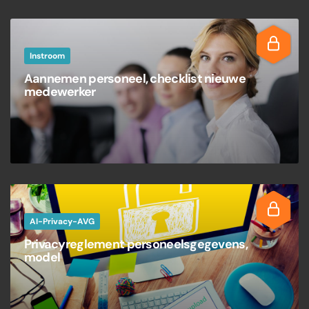
Instroom
Aannemen personeel, checklist nieuwe
medewerker
AI-Privacy-AVG
Privacyreglement personeelsgegevens,
model