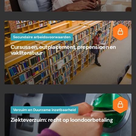
Secundaire arbeidsvoorwaarden
Cursussen, outplacement, prepensioen en
vakliteratuur
Verzuim en Duurzame inzetbaarheid
Ziekteverzuim: recht op loondoorbetaling