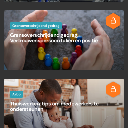
Grensoverschrijdend gedrag
Grensoverschrijdend gedrag,
Vertrouwenspersoon taken en positie
Arbo
Thuiswerken: tips om medewerkers te
ondersteunen