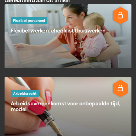
Gerelateerd aan dit artikel
Flexibel personeel
Flexibel werken: checklist thuiswerken
Arbeidsrecht
Arbeidsovereenkomst voor onbepaalde tijd,
model