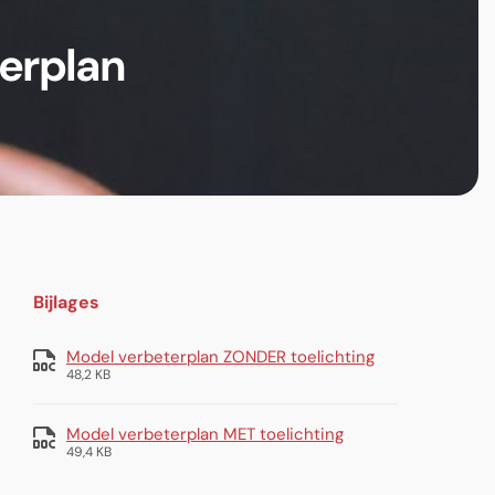
erplan
Bijlages
Model verbeterplan ZONDER toelichting
48,2 KB
Model verbeterplan MET toelichting
49,4 KB