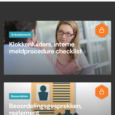
Arbeidsrecht
Klokkenluiders, interne
meldprocedure checklist
Beoordelen
Beoordelingsgesprekken,
reglement