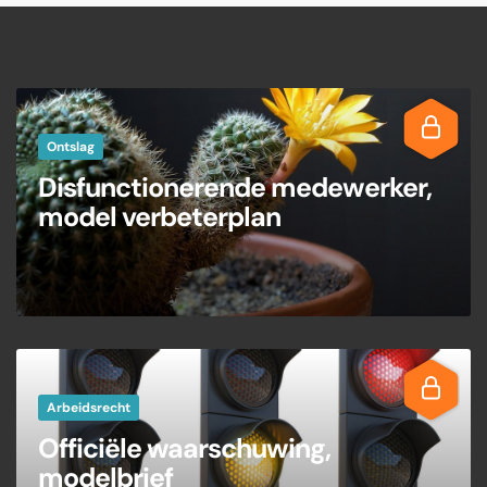
Ontslag
Disfunctionerende medewerker,
model verbeterplan
Arbeidsrecht
Officiële waarschuwing,
modelbrief