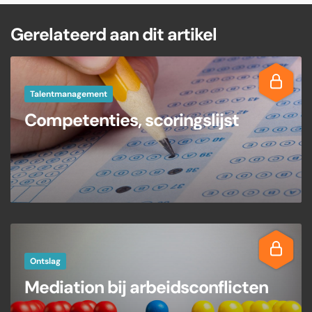
Gerelateerd aan dit artikel
Talentmanagement
Competenties, scoringslijst
Ontslag
Mediation bij arbeidsconflicten