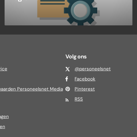
Volg ons
vice
@personeelsnet
Facebook
aarden Personeelsnet Media
Pinterest
RSS
agen
ren