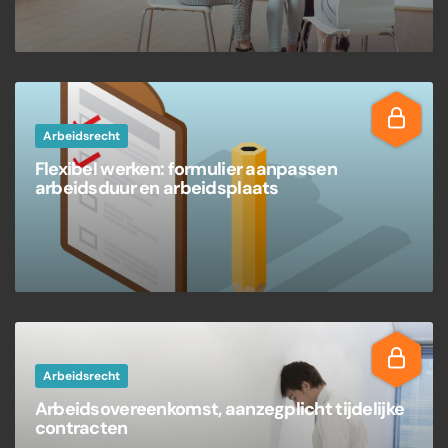
Arbeidsrecht
Flexibel werken: formulier aanpassen
arbeidsduur en arbeidsplaats
Arbeidsrecht
Arbeidsovereenkomst, aanzegplicht tijdelijke
contracten