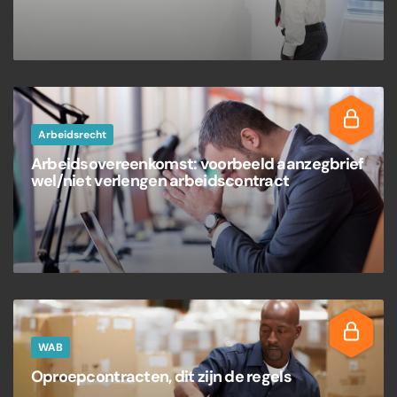
Arbeidsrecht
Arbeidsovereenkomst: voorbeeld aanzegbrief
wel/niet verlengen arbeidscontract
WAB
Oproepcontracten, dit zijn de regels