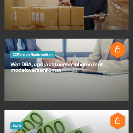
ZZP'ers en flexkrachten
Wet DBA, opdrachtnemer inhuren met
modelovereenkomst
WAB