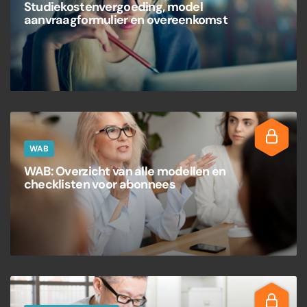
Studiekostenvergoeding, model
aanvraagformulier en overeenkomst
WAB
WAB: Overzicht van alle modellen en
checklisten voor abonnees