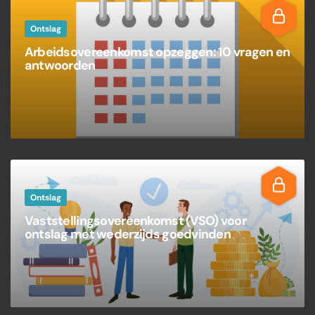
Ontslag
Arbeidsovereenkomst opzeggen: 10 vragen en
antwoorden
Ontslag
Vaststellingsovereenkomst (VSO) voor
ontslag met wederzijds goedvinden