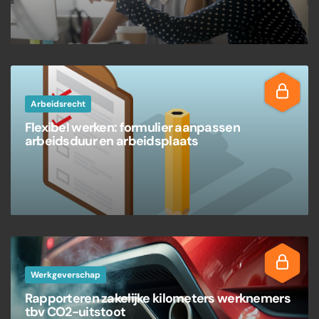
Arbeidsrecht
Flexibel werken: formulier aanpassen
arbeidsduur en arbeidsplaats
Werkgeverschap
Rapporteren zakelijke kilometers werknemers
tbv CO2-uitstoot