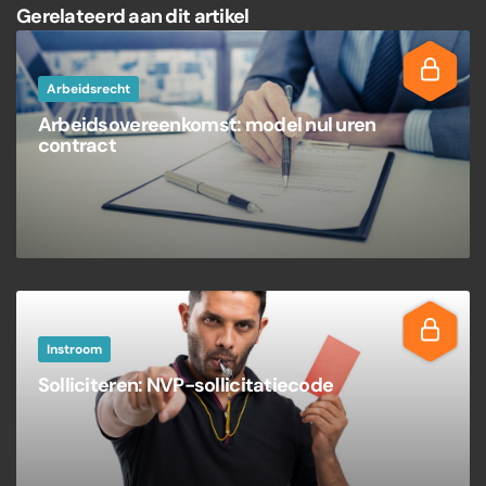
Gerelateerd aan dit artikel
Arbeidsrecht
Arbeidsovereenkomst: model nul uren
contract
Instroom
Solliciteren: NVP-sollicitatiecode