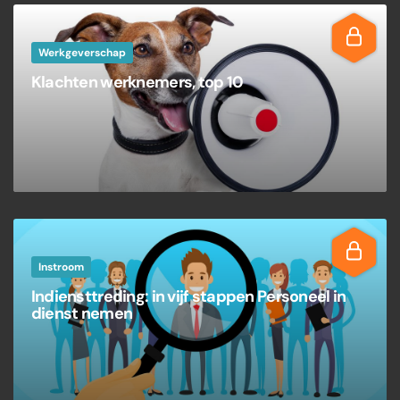
Werkgeverschap
Klachten werknemers, top 10
Instroom
Indiensttreding: in vijf stappen Personeel in
dienst nemen