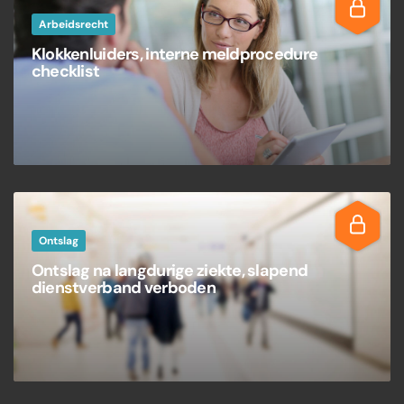
Arbeidsrecht
Klokkenluiders, interne meldprocedure
checklist
Ontslag
Ontslag na langdurige ziekte, slapend
dienstverband verboden