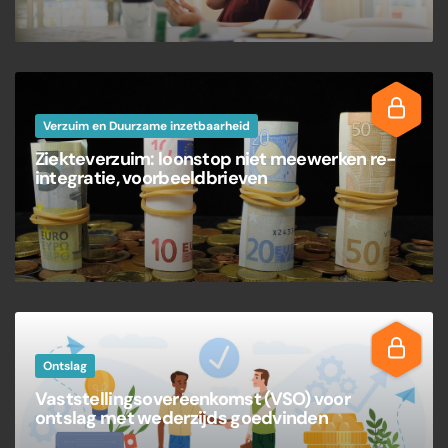
Verzuim en Duurzame inzetbaarheid
Ziekteverzuim: loonstop niet meewerken re-
integratie, voorbeeldbrieven
Ontslag
Vaststellingsovereenkomst (VSO) voor
ontslag met wederzijds goedvinden