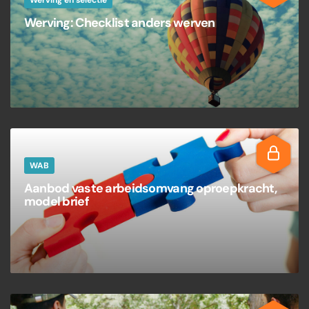
Werving en selectie
Werving: Checklist anders werven
WAB
Aanbod vaste arbeidsomvang oproepkracht,
model brief