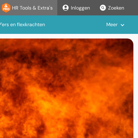
HR Tools & Extra's
Inloggen
Zoeken
'ers en flexkrachten
Meer