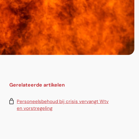
Gerelateerde artikelen
Personeelsbehoud bij crisis vervangt Wtv
en vorstregeling