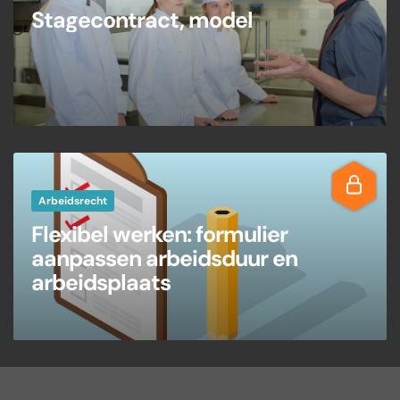
Stagecontract, model
Arbeidsrecht
Flexibel werken: formulier
aanpassen arbeidsduur en
arbeidsplaats