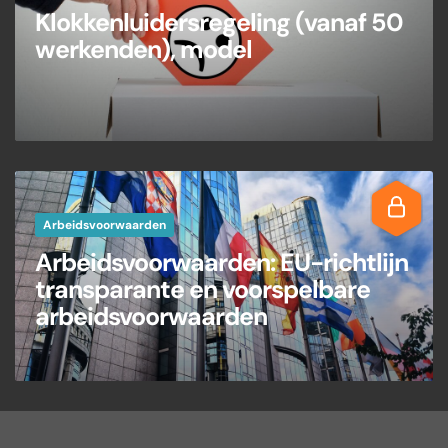
Klokkenluidersregeling (vanaf 50
werkenden), model
Arbeidsvoorwaarden
Arbeidsvoorwaarden: EU-richtlijn
transparante en voorspelbare
arbeidsvoorwaarden