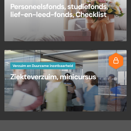
Personeelsfonds, studiefonds,
lief-en-leed-fonds, Checklist
Verzuim en Duurzame inzetbaarheid
Ziekteverzuim, minicursus