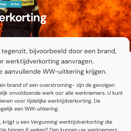
hap
Arbo
erkorting
g tegenzit, bijvoorbeeld door een brand,
r werktijdverkorting aanvragen.
e aanvullende WW-uitkering krijgen.
een brand of een overstroming- zijn de gevolgen
jdelijk onvoldoende werk oor alle werknemers. U kunt
enen voor tijdelijke werktijdverkorting. De
ogelijk een WW-uitkering.
, krijgt u een
Vergunning werktijdverkorting
die
tuatie binnen 6 weken? Dan kunnen uw werknemers