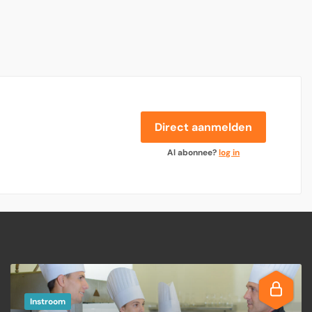
Direct aanmelden
Al abonnee?
log in
Instroom