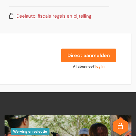
Deelauto: fiscale regels en bijtelling
Direct aanmelden
Al abonnee?
log in
Werving en selectie