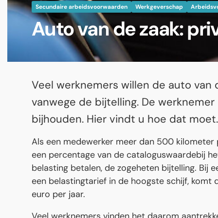
Secundaire arbeidsvoorwaarden
Werkgeverschap
Arbeidsv
Auto van de zaak: pri
Veel werknemers willen de auto van de
vanwege de bijtelling. De werknemer
bijhouden. Hier vindt u hoe dat moet.
Als een medewerker meer dan 500 kilometer pe
een percentage van de cataloguswaardebij he
belasting betalen, de zogeheten bijtelling. Bij 
een belastingtarief in de hoogste schijf, komt 
euro per jaar.
Veel werknemers vinden het daarom aantrekkeli