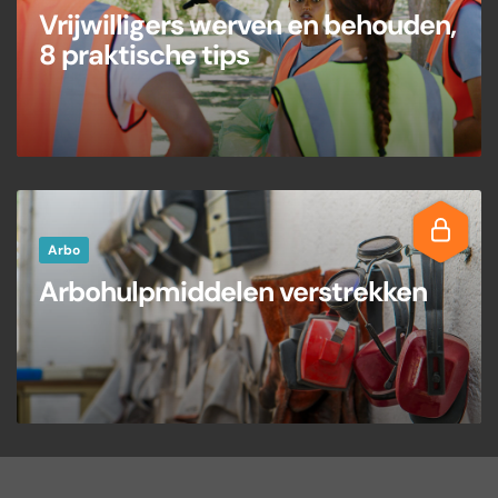
Vrijwilligers werven en behouden,
8 praktische tips
Arbo
Arbohulpmiddelen verstrekken