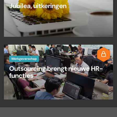
Jubilea, uitkeringen
Werkgeverschap
Outsourcing brengt nieuwe HR-
functies