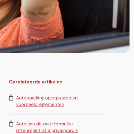
Gerelateerde artikelen
Autoregeling: opletpunten en
voorbeeldreglementen
Auto van de zaak: formulier
rittenregistratie privégebruik