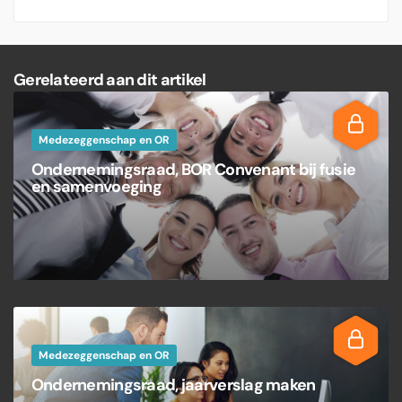
Gerelateerd aan dit artikel
Medezeggenschap en OR
Ondernemingsraad, BOR Convenant bij fusie
en samenvoeging
Medezeggenschap en OR
Ondernemingsraad, jaarverslag maken