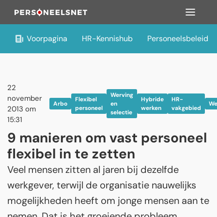
Voorpagina
HR-Kennishub
Personeelsbeleid
22
Werving
november
Flexibel
Hybride
HR-
Arbo
en
We
2013 om
personeel
werken
vakgebied
selectie
15:31
9 manieren om vast personeel
flexibel in te zetten
Veel mensen zitten al jaren bij dezelfde
werkgever, terwijl de organisatie nauwelijks
mogelijkheden heeft om jonge mensen aan te
nemen. Dat is het groeiende probleem