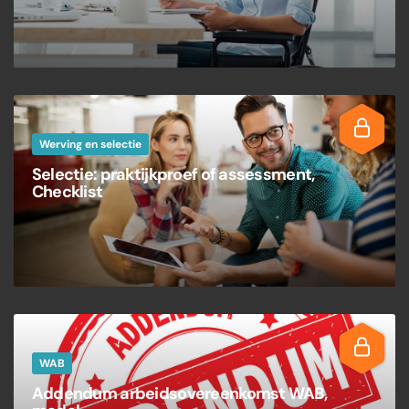
Werving en selectie
Selectie: praktijkproef of assessment,
Checklist
WAB
Addendum arbeidsovereenkomst WAB,