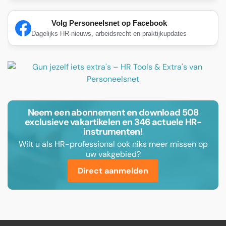
Volg Personeelsnet op Facebook
Dagelijks HR-nieuws, arbeidsrecht en praktijkupdates
Neem een abonnement en download 508
exclusieve vakartikelen en 346 actuele HR-
instrumenten!
Wilt u als HR-professional ook niks meer missen op
uw vakgebied?
Direct aanmelden