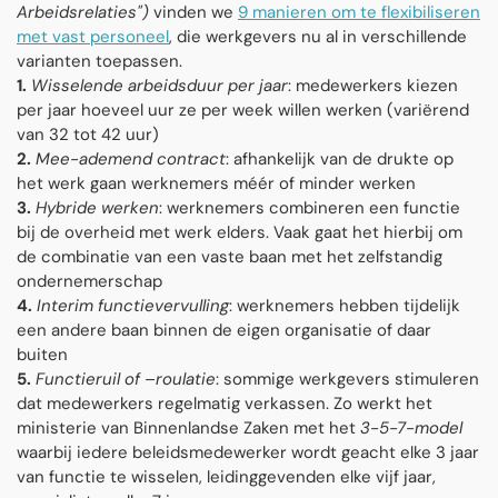
Arbeidsrelaties")
vinden we
9 manieren om te flexibiliseren
met vast personeel
, die werkgevers nu al in verschillende
varianten toepassen.
1.
Wisselende arbeidsduur per jaar
: medewerkers kiezen
per jaar hoeveel uur ze per week willen werken (variërend
van 32 tot 42 uur)
2.
Mee-ademend contract
: afhankelijk van de drukte op
het werk gaan werknemers méér of minder werken
3.
Hybride werken
: werknemers combineren een functie
bij de overheid met werk elders. Vaak gaat het hierbij om
de combinatie van een vaste baan met het zelfstandig
ondernemerschap
4.
Interim functievervulling
: werknemers hebben tijdelijk
een andere baan binnen de eigen organisatie of daar
buiten
5.
Functieruil of –roulatie
: sommige werkgevers stimuleren
dat medewerkers regelmatig verkassen. Zo werkt het
ministerie van Binnenlandse Zaken met het
3-5-7-model
waarbij iedere beleidsmedewerker wordt geacht elke 3 jaar
van functie te wisselen, leidinggevenden elke vijf jaar,