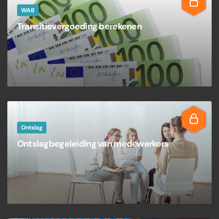
WAB
Transitievergoeding berekenen
Ontslag
Ontslagbegeleiding van medewerkers