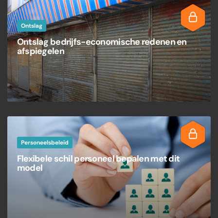
Ontslag
Ontslag bedrijfs-economische redenen en
afspiegelen
Personeelsbeleid
Flexibele schil personeel bepalen met dit
model