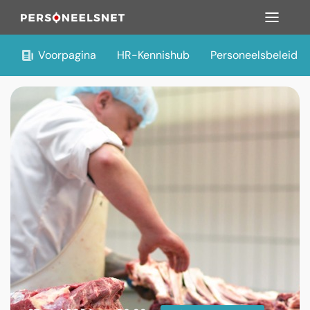
Voorpagina
HR-Kennishub
Personeelsbeleid