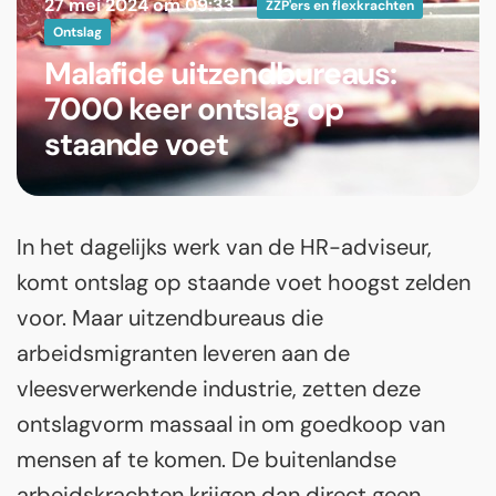
27 mei 2024 om 09:33
ZZP'ers en flexkrachten
Ontslag
Malafide uitzendbureaus:
7000 keer ontslag op
staande voet
In het dagelijks werk van de HR-adviseur,
komt ontslag op staande voet hoogst zelden
voor. Maar uitzendbureaus die
arbeidsmigranten leveren aan de
vleesverwerkende industrie, zetten deze
ontslagvorm massaal in om goedkoop van
mensen af te komen. De buitenlandse
arbeidskrachten krijgen dan direct geen