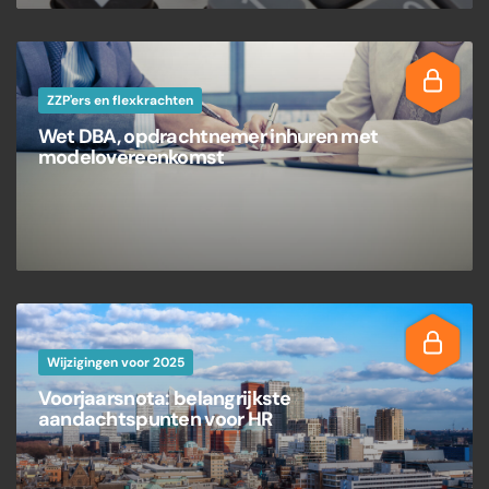
ZZP'ers en flexkrachten
Wet DBA, opdrachtnemer inhuren met
modelovereenkomst
Wijzigingen voor 2025
Voorjaarsnota: belangrijkste
aandachtspunten voor HR