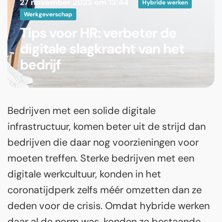
27 november 2023 om 13:44
Hybride werken
Werkgeverschap
Tips voor HR: verbeter de
digitale slagkracht van het
bedrijf
Bedrijven met een solide digitale
infrastructuur, komen beter uit de strijd dan
bedrijven die daar nog voorzieningen voor
moeten treffen. Sterke bedrijven met een
digitale werkcultuur, konden in het
coronatijdperk zelfs méér omzetten dan ze
deden voor de crisis. Omdat hybride werken
daar al de norm was, konden ze bestaande