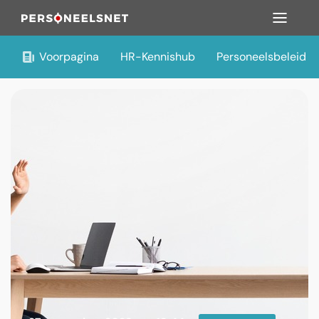
Voorpagina
HR-Kennishub
Personeelsbeleid