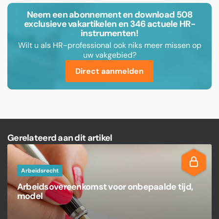
Neem een abonnement en download 508
exclusieve vakartikelen en 346 actuele HR-
instrumenten!
Wilt u als HR-professional ook niks meer missen op
uw vakgebied?
Direct aanmelden
Gerelateerd aan dit artikel
Arbeidsrecht
Arbeidsovereenkomst voor onbepaalde tijd,
model