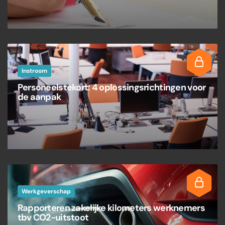
Instroom
Personeelstekort: 4 oplossingsrichtingen voor
de aanpak
Werkgeverschap
Rapporteren zakelijke kilometers werknemers
tbv CO2-uitstoot