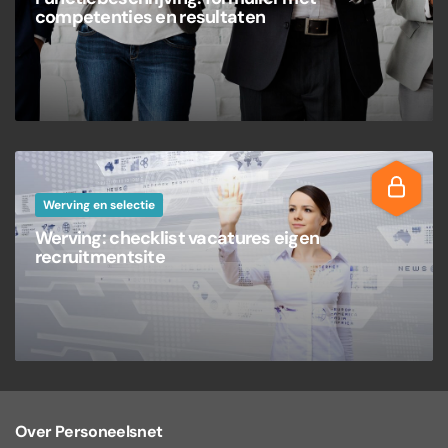
competenties en resultaten
Werving en selectie
Werving: checklist vacatures eigen
recruitmentsite
Over Personeelsnet