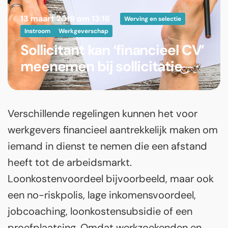
13 maart 2019 om 13:16
Werving en selectie
Instroom
Werkgeverschap
Sollicitant kan ‘financieel CV’
meenemen bij sollicitatie
Verschillende regelingen kunnen het voor
werkgevers financieel aantrekkelijk maken om
iemand in dienst te nemen die een afstand
heeft tot de arbeidsmarkt.
Loonkostenvoordeel bijvoorbeeld, maar ook
een no-riskpolis, lage inkomensvoordeel,
jobcoaching, loonkostensubsidie of een
proefplaatsing. Omdat werkzoekenden en