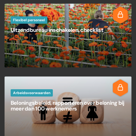
Flexibel personeel
Uitzendbureau inschakelen, checklist
Arbeidsvoorwaarden
Beloningsbeleid, rapporteren over beloning bij
meer dan 100 werknemers