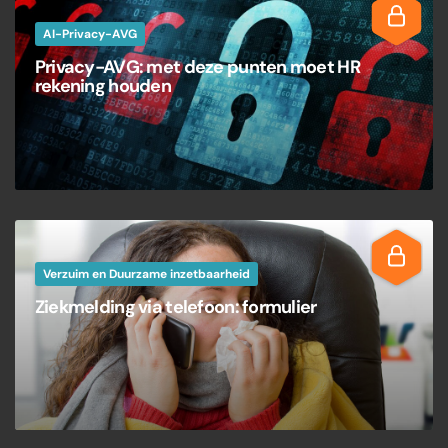
AI-Privacy-AVG
Privacy-AVG: met deze punten moet HR
rekening houden
Verzuim en Duurzame inzetbaarheid
Ziekmelding via telefoon: formulier