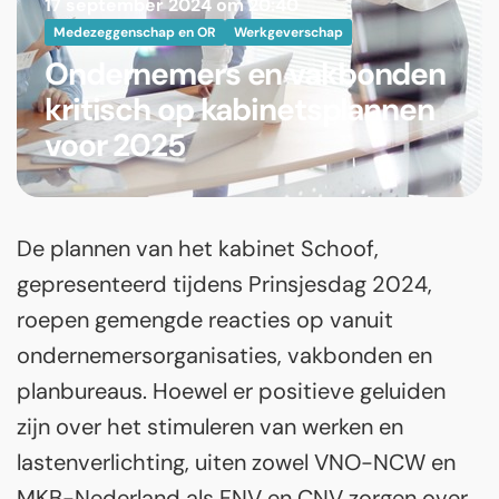
17 september 2024 om 20:40
Medezeggenschap en OR
Werkgeverschap
Ondernemers en vakbonden
kritisch op kabinetsplannen
voor 2025
De plannen van het kabinet Schoof,
gepresenteerd tijdens Prinsjesdag 2024,
roepen gemengde reacties op vanuit
ondernemersorganisaties, vakbonden en
planbureaus. Hoewel er positieve geluiden
zijn over het stimuleren van werken en
lastenverlichting, uiten zowel VNO-NCW en
MKB-Nederland als FNV en CNV zorgen over