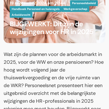
19 september 2024 om 20:44
Personeelsbeleid
Handboek Personeel en huisregels
Werkgeverschap
Arbeidsrecht
BIJGEWERKT: Dit zijn de
wijzigingen voor HR in 2025
Wat zijn de plannen voor de arbeidsmarkt in
2025, voor de WW en onze pensioenen? Hoe
hoog wordt volgend jaar de
thuiswerkvergoeding en de vrije ruimte van
de WKR? Personeelsnet presenteert hier een
uitgebreid overzicht met de belangrijkste
wijzigingen de HR-professionals in 2025
rekening mee moet houden. Bijgewerkt naar