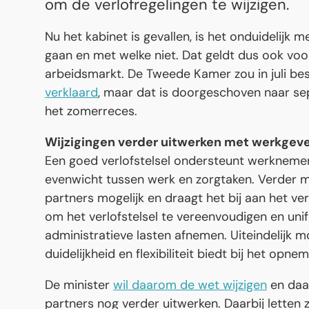
om de verlofregelingen te wijzigen.
Nu het kabinet is gevallen, is het onduidelij
gaan en met welke niet. Dat geldt dus ook vo
arbeidsmarkt. De Tweede Kamer zou in juli be
verklaard
, maar dat is doorgeschoven naar s
het zomerreces.
Wijzigingen verder uitwerken met werkgev
Een goed verlofstelsel ondersteunt werknemer
evenwicht tussen werk en zorgtaken. Verder ma
partners mogelijk en draagt het bij aan het ve
om het verlofstelsel te vereenvoudigen en unif
administratieve lasten afnemen. Uiteindelijk
duidelijkheid en flexibiliteit biedt bij het opne
De minister
wil daarom de wet wijzigen
en daa
partners nog verder uitwerken. Daarbij letten z