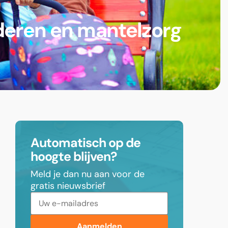
deren en mantelzorg
Automatisch op de
hoogte blijven?
Meld je dan nu aan voor de
gratis nieuwsbrief
Aanmelden