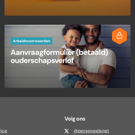
Arbeidsvoorwaarden
Aanvraagformulier (betaald)
ouderschapsverlof
Volg ons
vice
@personeelsnet