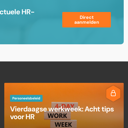
ctuele HR-
Direct
aanmelden
Personeelsbeleid
Vierdaagse werkweek: Acht tips
voor HR