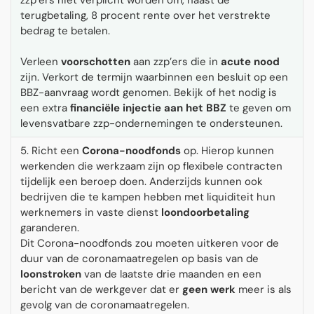
zzp’ers niet verplicht worden om, naast de
terugbetaling, 8 procent rente over het verstrekte
bedrag te betalen.
Verleen
voorschotten
aan zzp’ers die in
acute nood
zijn. Verkort de termijn waarbinnen een besluit op een
BBZ-aanvraag wordt genomen. Bekijk of het nodig is
een extra
financiële injectie aan het BBZ
te geven om
levensvatbare zzp-ondernemingen te ondersteunen.
5. Richt een
Corona-noodfonds
op. Hierop kunnen
werkenden die werkzaam zijn op flexibele contracten
tijdelijk een beroep doen. Anderzijds kunnen ook
bedrijven die te kampen hebben met liquiditeit hun
werknemers in vaste dienst
loondoorbetaling
garanderen.
Dit Corona-noodfonds zou moeten uitkeren voor de
duur van de coronamaatregelen op basis van de
loonstroken
van de laatste drie maanden en een
bericht van de werkgever dat er
geen werk
meer is als
gevolg van de coronamaatregelen.