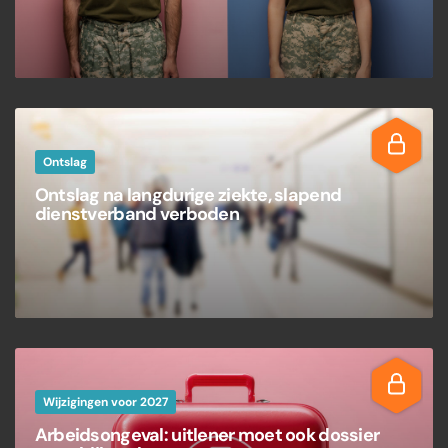
Ontslag
Ontslag na langdurige ziekte, slapend
dienstverband verboden
Wijzigingen voor 2027
Arbeidsongeval: uitlener moet ook dossier