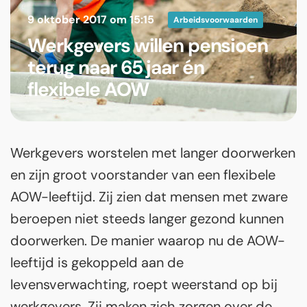
9 oktober 2017 om 15:15
Arbeidsvoorwaarden
Werkgevers willen pensioen
terug naar 65 jaar én
flexibele AOW
Werkgevers worstelen met langer doorwerken
en zijn groot voorstander van een flexibele
AOW-leeftijd. Zij zien dat mensen met zware
beroepen niet steeds langer gezond kunnen
doorwerken. De manier waarop nu de AOW-
leeftijd is gekoppeld aan de
levensverwachting, roept weerstand op bij
werkgevers. Zij maken zich zorgen over de