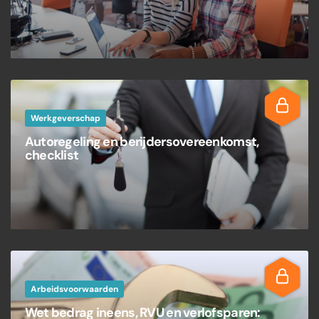
Werkgeverschap
Autoregeling en berijdersovereenkomst,
checklist
Arbeidsvoorwaarden
Wet bedrag ineens, RVU en verlofsparen: