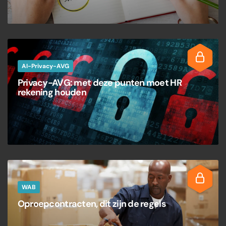
AI-Privacy-AVG
Privacy-AVG: met deze punten moet HR
rekening houden
WAB
Oproepcontracten, dit zijn de regels