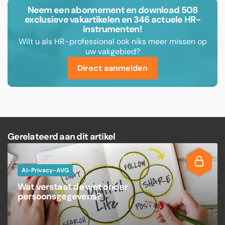
Neem een abonnement en download 508
exclusieve vakartikelen en 346 actuele HR-
instrumenten!
Wilt u als HR-professional ook niks meer missen op
uw vakgebied?
Direct aanmelden
Gerelateerd aan dit artikel
AI-Privacy-AVG
Wat verstaat de wet onder
persoonsgegevens?