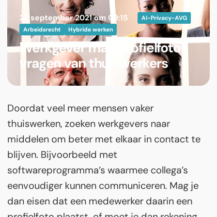
28 september 2021 om 09:15
AI-Privacy-AVG
Arbeidsrecht
Hybride werken
Werkgever mag profielfoto
vragen van thuiswerkers
Doordat veel meer mensen vaker
thuiswerken, zoeken werkgevers naar
middelen om beter met elkaar in contact te
blijven. Bijvoorbeeld met
softwareprogramma’s waarmee collega’s
eenvoudiger kunnen communiceren. Mag je
dan eisen dat een medewerker daarin een
profielfoto plaatst, of moet je dan rekening