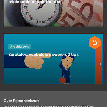
minimumloon, opletpunten
Arbeidsrecht
Zerotolerancebeleid invoeren, 3 tips
Over Personeelsnet