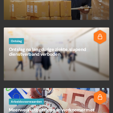
Ontslag
Ontslag na langdurige ziekte, slapend
dienstverband verboden
Arbeidsvoorwaarden
Meerwerk uitbetalen aan werknemer met