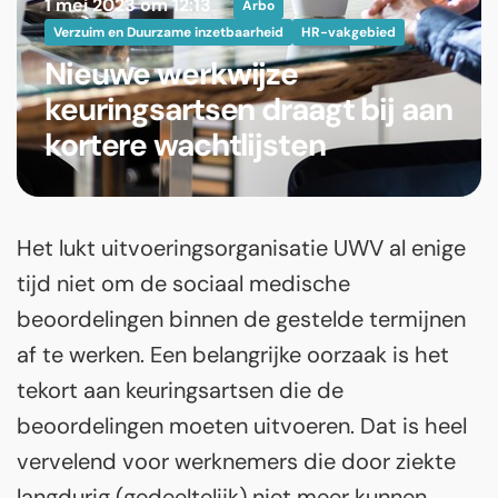
1 mei 2023 om 12:13
Arbo
Verzuim en Duurzame inzetbaarheid
HR-vakgebied
Nieuwe werkwijze
keuringsartsen draagt bij aan
kortere wachtlijsten
Het lukt uitvoeringsorganisatie UWV al enige
tijd niet om de sociaal medische
beoordelingen binnen de gestelde termijnen
af te werken. Een belangrijke oorzaak is het
tekort aan keuringsartsen die de
beoordelingen moeten uitvoeren. Dat is heel
vervelend voor werknemers die door ziekte
langdurig (gedeeltelijk) niet meer kunnen