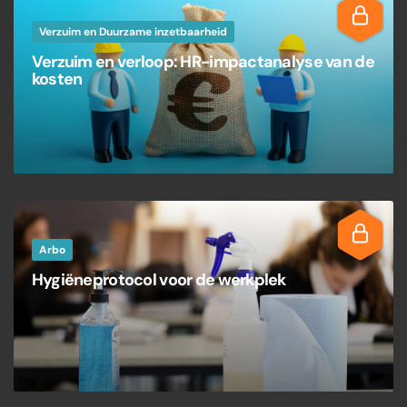
Verzuim en Duurzame inzetbaarheid
Verzuim en verloop: HR-impactanalyse van de
kosten
Arbo
Hygiëneprotocol voor de werkplek