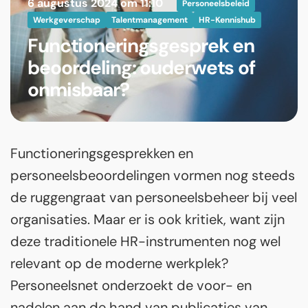
6 augustus 2024 om 11:10
Personeelsbeleid
Werkgeverschap
Talentmanagement
HR-Kennishub
Functioneringsgesprek en
beoordeling: ouderwets of
onmisbaar?
Functioneringsgesprekken en
personeelsbeoordelingen vormen nog steeds
de ruggengraat van personeelsbeheer bij veel
organisaties. Maar er is ook kritiek, want zijn
deze traditionele HR-instrumenten nog wel
relevant op de moderne werkplek?
Personeelsnet onderzoekt de voor- en
nadelen aan de hand van publicaties van