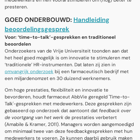
medewerkers en hen vooral stimuleren om (nog) beter te
presteren.
GOED ONDERBOUWD:
Handleiding
beoordelingsgesprek
Voor: ‘time-to-talk’-gesprekken en traditioneel
beoordelen
Onderzoekers van de Vrije Universiteit toonden aan dat
het heel goed mogelijk is om innovatie te stimuleren met
‘traditionele’ HR-instrumenten. Dat laten zij zien in
omvangrijk onderzoek
bij een farmaceutisch bedrijf met
een miljardenomzet en 30 duizend werknemers.
Om hoge prestaties, flexibiliteit en innovatie te
bevorderen, houdt farmaceut AbbVie geregeld 'Time-to-
Talk'-gesprekken met medewerkers. Deze gesprekken zijn
gebaseerd op onderzoek dat aantoont dat
feedback over
de voortgang van het werk
de prestaties verbetert
(Amabile & Kramer, 2011). Managers worden aangemoedigd
om minimaal twee van deze feedbackgesprekken met hun
medewerkers te voeren. Ze kunnen daarbij gebruik maken