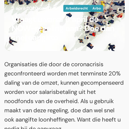
3 april 2020 om 11:42
Arbeidsrecht
Arbo
Vraagt u vanaf 6 april de
NOW-regeling aan? Doe dan
snel aangifte
Organisaties die door de coronacrisis
geconfronteerd worden met tenminste 20%
daling van de omzet, kunnen gecompenseerd
worden voor salarisbetaling uit het
noodfonds van de overheid. Als u gebruik
maakt van deze regeling, doe dan wel snel
ook aangifte loonheffingen. Want die heeft u
nodig bij de aanvraag.