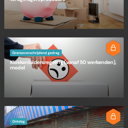
Grensoverschrijdend gedrag
Klokkenluidersregeling (vanaf 50 werkenden),
model
Ontslag