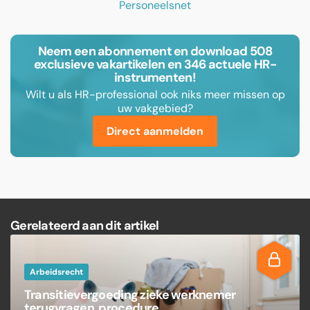
Neem een abonnement en download 508
exclusieve vakartikelen en 346 actuele HR-
instrumenten!
Wilt u als HR-professional ook niks meer missen op
uw vakgebied?
Direct aanmelden
Gerelateerd aan dit artikel
Arbeidsrecht
Transitievergoeding zieke werknemer
terugvragen, procedure