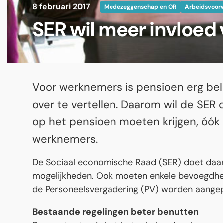
8 februari 2017
Medezeggenschap en OR
Arbeidsvoor
SER wil meer invloe
Voor werknemers is pensioen erg bel
over te vertellen. Daarom wil de S
op het pensioen moeten krijgen, óók
werknemers.
De Sociaal economische Raad (SER) doet daar
mogelijkheden. Ook moeten enkele bevoegdhe
de Personeelsvergadering (PV) worden aangep
Bestaande regelingen beter benutten