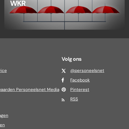
WKR
Volg ons
vice
@personeelsnet
Facebook
aarden Personeelsnet Media
Pinterest
RSS
agen
ren