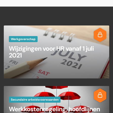
Werkgeverschap
Wijzigingen voor HR vanaf 1 juli
2021
Secundaire arbeidsvoorwaarden
Werkkostenregeling, hoofdlijnen