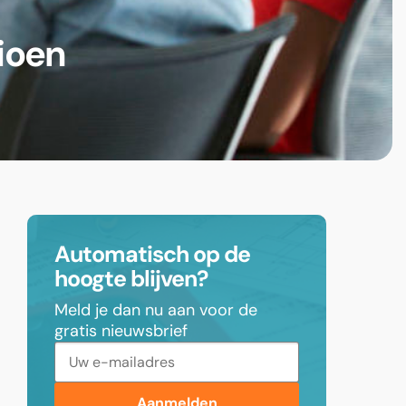
ioen
Automatisch op de
hoogte blijven?
Meld je dan nu aan voor de
gratis nieuwsbrief
Aanmelden