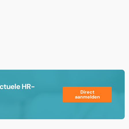
ctuele HR-
Direct
aanmelden