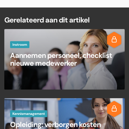
Gerelateerd aan dit artikel
Instroom
Aannemen personeel, checklist
nieuwe medewerker
Kennismanagement
Opleiding: verborgen kosten