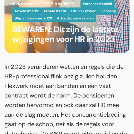
5 december 2022 om 16:22
Personeelsbeleid
Arbeidsmarkt
Arbeidsrecht
HR-vakgebied
Scholing
Wijzigingen voor 2023
Arbeidsvoorwaarden
BEWAREN: Dit zijn de laatste
wijzigingen voor HR in 2023
In 2023 veranderen wetten en regels die de
HR-professional flink bezig zullen houden.
Flexwerk moet aan banden en een vast
contract wordt de norm. De pensioenen
worden hervormd en ook daar zal HR mee
aan de slag moeten. Het concurrentiebeding
gaat op de schop, net als de regels voor
detachering. De WKR wordt uitgebreid en de