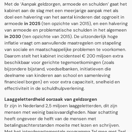
Met de ‘Aanpak geldzorgen, armoede en schulden’ gaat het
kabinet aan de slag met een meerjarige aanpak met als
doel een halvering van het aantal kinderen dat opgroeit in
armoede
in 2025
(ten opzichte van 2015), en een halvering
van armoede en problematische schulden in het algemeen
in 2030
(ten opzichte van 2015). De uitzonderlijk hoge
inflatie vraagt om aanvullende maatregelen om stapeling
van sociale en maatschappelijke problemen te voorkomen.
Daarom stelt het kabinet incidenteel € 200 miljoen extra
beschikbaar voor gerichte tegemoetkomingen (zoals
bijzondere bijstand, voedselbanken, initiatieven die
deelname van kinderen aan school en samenleving
financieel borgen) en voor extra capaciteit, snelheid en
effectiviteit in de schuldhulpverlening.
Laaggeletterdheid oorzaak van geldzorgen
Er zijn in Nederland 2,5 miljoen laaggeletterden, dit zijn
mensen met weinig basisvaardigheden. Naar schatting
heeft ongeveer de helft van de mensen met
betalingsachterstanden moeite met lezen en schrijven.
Met het interdepartementale programma Tel mee met Taal,