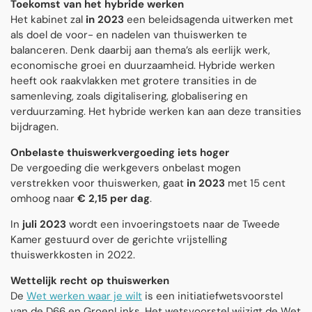
Toekomst van het hybride werken
Het kabinet zal
in 2023
een beleidsagenda uitwerken met
als doel de voor- en nadelen van thuiswerken te
balanceren. Denk daarbij aan thema’s als eerlijk werk,
economische groei en duurzaamheid. Hybride werken
heeft ook raakvlakken met grotere transities in de
samenleving, zoals digitalisering, globalisering en
verduurzaming. Het hybride werken kan aan deze transities
bijdragen.
Onbelaste thuiswerkvergoeding iets hoger
De vergoeding die werkgevers onbelast mogen
verstrekken voor thuiswerken, gaat
in 2023
met 15 cent
omhoog naar
€ 2,15 per dag
.
In
juli 2023
wordt een invoeringstoets naar de Tweede
Kamer gestuurd over de gerichte vrijstelling
thuiswerkkosten in 2022.
Wettelijk recht op thuiswerken
De
Wet werken waar je wilt
is een initiatiefwetsvoorstel
van de D66 en GroenLinks. Het wetsvoorstel wijzigt de Wet