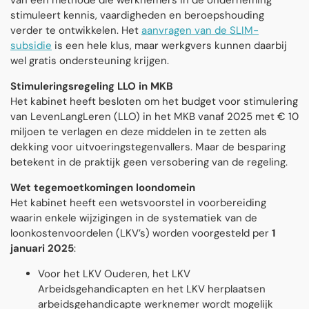
van een methode die werknemers in de onderneming
stimuleert kennis, vaardigheden en beroepshouding
verder te ontwikkelen. Het
aanvragen van de SLIM-
subsidie
is een hele klus, maar werkgvers kunnen daarbij
wel gratis ondersteuning krijgen.
Stimuleringsregeling LLO in MKB
Het kabinet heeft besloten om het budget voor stimulering
van LevenLangLeren (LLO) in het MKB vanaf 2025 met € 10
miljoen te verlagen en deze middelen in te zetten als
dekking voor uitvoeringstegenvallers. Maar de besparing
betekent in de praktijk geen versobering van de regeling.
Wet tegemoetkomingen loondomein
Het kabinet heeft een wetsvoorstel in voorbereiding
waarin enkele wijzigingen in de systematiek van de
loonkostenvoordelen (LKV’s) worden voorgesteld per
1
januari 2025
:
Voor het LKV Ouderen, het LKV
Arbeidsgehandicapten en het LKV herplaatsen
arbeidsgehandicapte werknemer wordt mogelijk