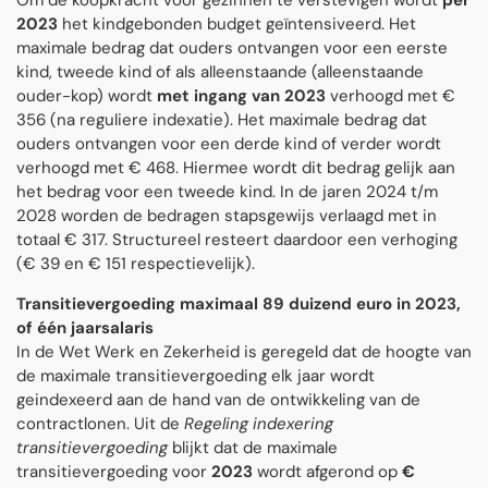
Om de koopkracht voor gezinnen te verstevigen wordt
per
2023
het kindgebonden budget geïntensiveerd. Het
maximale bedrag dat ouders ontvangen voor een eerste
kind, tweede kind of als alleenstaande (alleenstaande
ouder-kop) wordt
met ingang van 2023
verhoogd met €
356 (na reguliere indexatie). Het maximale bedrag dat
ouders ontvangen voor een derde kind of verder wordt
verhoogd met € 468. Hiermee wordt dit bedrag gelijk aan
het bedrag voor een tweede kind. In de jaren 2024 t/m
2028 worden de bedragen stapsgewijs verlaagd met in
totaal € 317. Structureel resteert daardoor een verhoging
(€ 39 en € 151 respectievelijk).
Transitievergoeding maximaal 89 duizend euro in 2023,
of één jaarsalaris
In de Wet Werk en Zekerheid is geregeld dat de hoogte van
de maximale transitievergoeding elk jaar wordt
geindexeerd aan de hand van de ontwikkeling van de
contractlonen. Uit de
Regeling indexering
transitievergoeding
blijkt dat de maximale
transitievergoeding voor
2023
wordt afgerond op
€