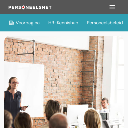
Voorpagina
HR-Kennishub
Personeelsbeleid