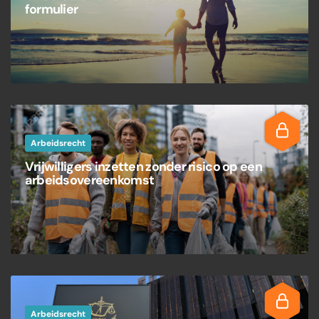
formulier
Arbeidsrecht
Vrijwilligers inzetten zonder risico op een
arbeidsovereenkomst
Arbeidsrecht