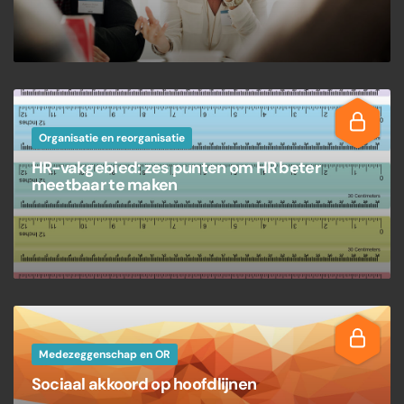
Organisatie en reorganisatie
HR-vakgebied: zes punten om HR beter
meetbaar te maken
Medezeggenschap en OR
Sociaal akkoord op hoofdlijnen