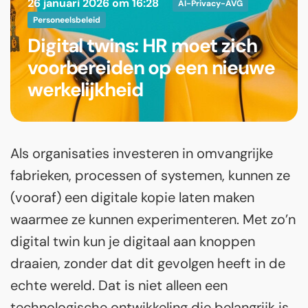
26 januari 2026 om 16:28
AI-Privacy-AVG
Personeelsbeleid
Digital twins: HR moet zich
voorbereiden op een nieuwe
werkelijkheid
Als organisaties investeren in omvangrijke
fabrieken, processen of systemen, kunnen ze
(vooraf) een digitale kopie laten maken
waarmee ze kunnen experimenteren. Met zo’n
digital twin kun je digitaal aan knoppen
draaien, zonder dat dit gevolgen heeft in de
echte wereld. Dat is niet alleen een
technologische ontwikkeling die belangrijk is