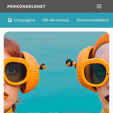
Voorpagina
HR-Kennishub
Personeelsbeleid