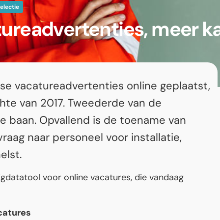
electie
tureadvertenties, meer k
dse vacatureadvertenties online geplaatst,
chte van 2017. Tweederde van de
te baan. Opvallend is de toename van
aag naar personeel voor installatie,
elst.
bigdatatool voor online vacatures, die vandaag
acatures