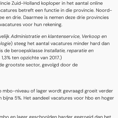
vincie Zuid-Holland koploper in het aantal online
acatures betreft een functie in die provincie. Noord-
e en drie. Daarmee is nemen deze drie provincies
 vacatures voor hun rekening.
elijk
Administratie en klantenservice
,
Verkoop en
logie
) steeg het aantal vacatures minder hard dan
 is de beroepsklasse
Installatie, reparatie en
 1,3% ten opzichte van 2017.)
e grootste sector, gevolgd door de
p mbo-niveau of lager wordt gevraagd groeit verder
van bijna 5%. Het aandeel vacatures voor hbo en hoger
r mbo en lager geschoolden harder gegroeid dan het