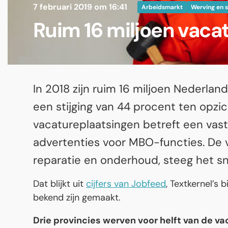
7 februari 2019 om 16:41
Arbeidsmarkt
Werving en s
Ruim 16 miljoen vaca
In 2018 zijn ruim 16 miljoen Nederlan
een stijging van 44 procent ten opzi
vacatureplaatsingen betreft een vas
advertenties voor MBO-functies. De vr
reparatie en onderhoud, steeg het sn
Dat blijkt uit
cijfers van Jobfeed
, Textkernel’s 
bekend zijn gemaakt.
Drie provincies werven voor helft van de v