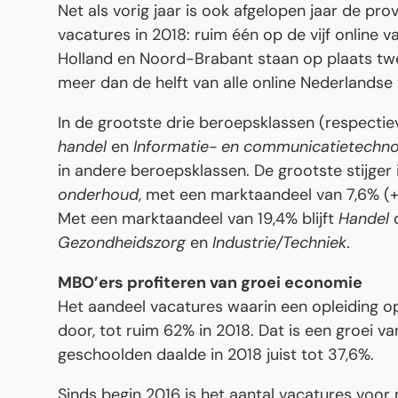
Net als vorig jaar is ook afgelopen jaar de pro
vacatures in 2018: ruim één op de vijf online v
Holland en Noord-Brabant staan op plaats twe
meer dan de helft van alle online Nederlandse
In de grootste drie beroepsklassen (respectiev
handel
en
Informatie- en communicatietechno
in andere beroepsklassen. De grootste stijger
onderhoud
, met een marktaandeel van 7,6% (+
Met een marktaandeel van 19,4% blijft
Handel
d
Gezondheidszorg
en
Industrie/Techniek
.
MBO’ers profiteren van groei economie
Het aandeel vacatures waarin een opleiding o
door, tot ruim 62% in 2018. Dat is een groei 
geschoolden daalde in 2018 juist tot 37,6%.
Sinds begin 2016 is het aantal vacatures voo