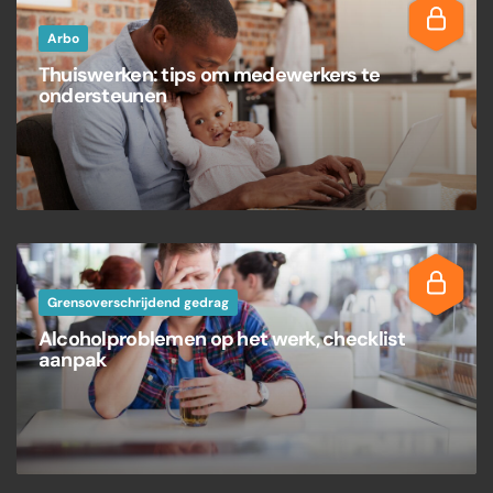
Arbo
Thuiswerken: tips om medewerkers te
ondersteunen
Grensoverschrijdend gedrag
Alcoholproblemen op het werk, checklist
aanpak