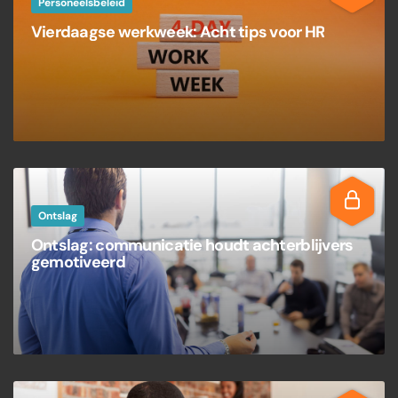
Personeelsbeleid
Vierdaagse werkweek: Acht tips voor HR
Ontslag
Ontslag: communicatie houdt achterblijvers
gemotiveerd