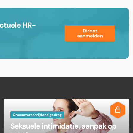
ctuele HR-
Direct
aanmelden
Grensoverschrijdend gedrag
Seksuele intimidatie, aanpak op