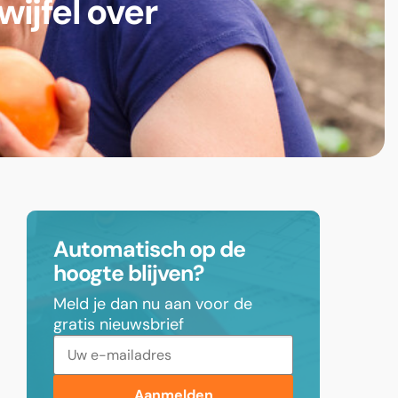
ijfel over
Automatisch op de
hoogte blijven?
Meld je dan nu aan voor de
gratis nieuwsbrief
Aanmelden