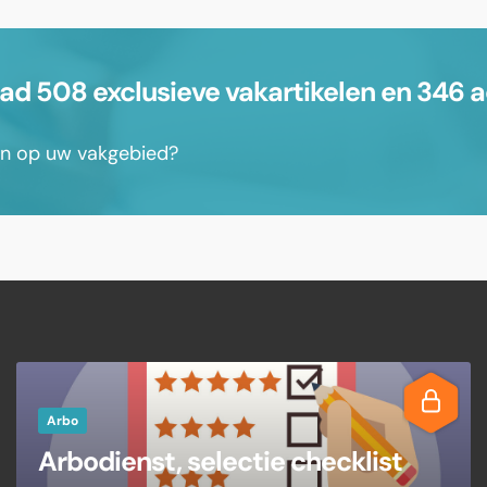
 508 exclusieve vakartikelen en 346 a
sen op uw vakgebied?
Arbo
Arbodienst, selectie checklist