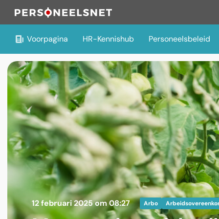
Voorpagina
HR-Kennishub
Personeelsbeleid
12 februari 2025 om 08:27
Arbo
Arbeidsovereenko